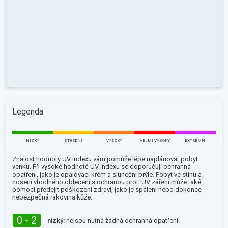
Legenda
NÍZKÝ
STŘEDNÍ
VYSOKÝ
VELMI VYSOKÝ
EXTRÉMNÍ
Znalost hodnoty UV indexu vám pomůže lépe naplánovat pobyt
venku. Při vysoké hodnotě UV indexu se doporučují ochranná
opatření, jako je opalovací krém a sluneční brýle. Pobyt ve stínu a
nošení vhodného oblečení s ochranou proti UV záření může také
pomoci předejít poškození zdraví, jako je spálení nebo dokonce
nebezpečná rakovina kůže.
0 - 2
nízký:
nejsou nutná žádná ochranná opatření.