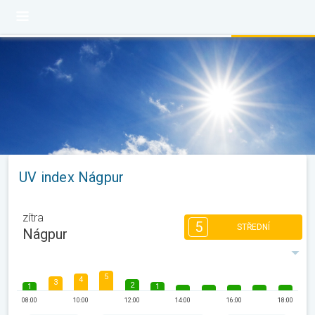
UV index Nágpur
zítra
5
STŘEDNÍ
Nágpur
5
4
3
2
1
1
08:00
10:00
12:00
14:00
16:00
18:00