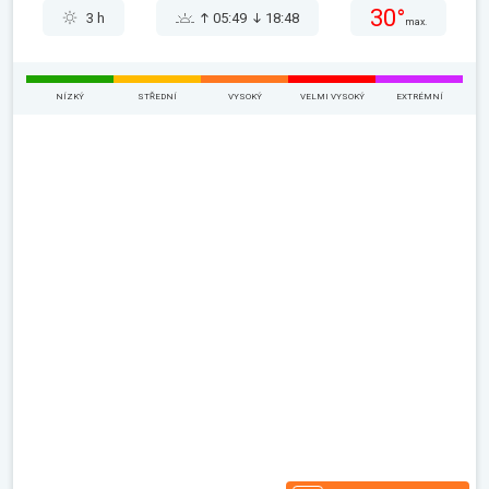
30°
3 h
05:49
18:48
max.
NÍZKÝ
STŘEDNÍ
VYSOKÝ
VELMI VYSOKÝ
EXTRÉMNÍ