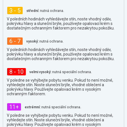
3 - 5
střední:
nutná ochrana.
V poledních hodinách vyhledávejte stín, noste vhodný oděv,
pokrývku hlavy a sluneční brýle, používejte opalovací krém s
dostatečným ochranným faktorem pro nezakrytou pokožku.
6 - 7
vysoký:
nutná ochrana.
V poledních hodinách vyhledávejte stín, noste vhodný oděv,
pokrývku hlavy a sluneční brýle, používejte opalovací krém s
dostatečným ochranným faktorem pro nezakrytou pokožku.
8 - 10
velmi vysoký:
nutná speciální ochrana.
V poledne se vyhýbejte pobytu venku. Pokud to není možné,
vyhledejte stín. Noste sluneční brýle, vhodné oblečení a
pokrývku hlavy. Používejte opalovací krém s vysokým
ochranným faktorem.
11+
extrémní:
nutná speciální ochrana.
V poledne se vyhýbejte pobytu venku. Pokud to není možné,
vyhledejte stín. Noste sluneční brýle, vhodné oblečení a
pokrývku hlavy. Používejte opalovací krém s vysokým