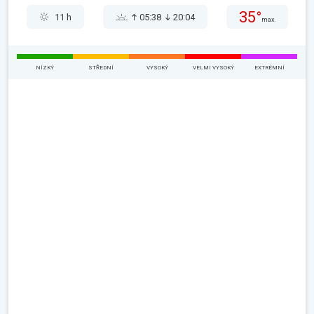
35°
11 h
05:38
20:04
max.
NÍZKÝ
STŘEDNÍ
VYSOKÝ
VELMI VYSOKÝ
EXTRÉMNÍ