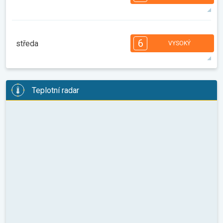
08:00
10:00
12:00
14:00
16:00
18:00
35°
14 h
05:41
20:00
max.
7
7
6
6
5
4
3
3
2
1
1
6
středa
VYSOKÝ
08:00
10:00
12:00
14:00
16:00
18:00
36°
13 h
05:43
19:58
max.
6
6
6
6
5
5
4
3
2
2
1
Teplotní radar
08:00
10:00
12:00
14:00
16:00
18:00
35°
12 h
05:44
19:57
max.