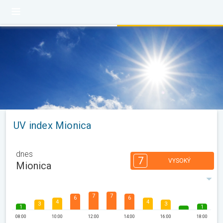
UV index Mionica
dnes
7
VYSOKÝ
Mionica
7
7
6
6
4
4
3
3
1
1
08:00
10:00
12:00
14:00
16:00
18:00