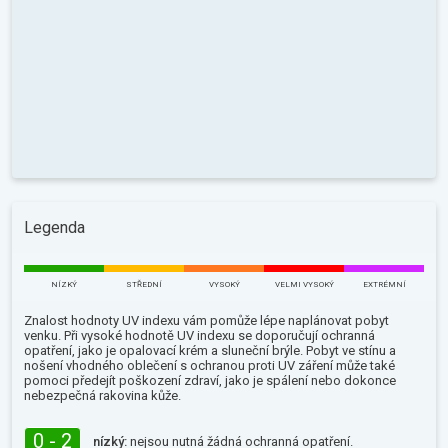
Legenda
NÍZKÝ
STŘEDNÍ
VYSOKÝ
VELMI VYSOKÝ
EXTRÉMNÍ
Znalost hodnoty UV indexu vám pomůže lépe naplánovat pobyt
venku. Při vysoké hodnotě UV indexu se doporučují ochranná
opatření, jako je opalovací krém a sluneční brýle. Pobyt ve stínu a
nošení vhodného oblečení s ochranou proti UV záření může také
pomoci předejít poškození zdraví, jako je spálení nebo dokonce
nebezpečná rakovina kůže.
0 - 2
nízký:
nejsou nutná žádná ochranná opatření.