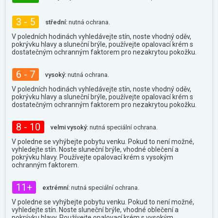
3 - 5
střední:
nutná ochrana.
V poledních hodinách vyhledávejte stín, noste vhodný oděv,
pokrývku hlavy a sluneční brýle, používejte opalovací krém s
dostatečným ochranným faktorem pro nezakrytou pokožku.
6 - 7
vysoký:
nutná ochrana.
V poledních hodinách vyhledávejte stín, noste vhodný oděv,
pokrývku hlavy a sluneční brýle, používejte opalovací krém s
dostatečným ochranným faktorem pro nezakrytou pokožku.
8 - 10
velmi vysoký:
nutná speciální ochrana.
V poledne se vyhýbejte pobytu venku. Pokud to není možné,
vyhledejte stín. Noste sluneční brýle, vhodné oblečení a
pokrývku hlavy. Používejte opalovací krém s vysokým
ochranným faktorem.
11+
extrémní:
nutná speciální ochrana.
V poledne se vyhýbejte pobytu venku. Pokud to není možné,
vyhledejte stín. Noste sluneční brýle, vhodné oblečení a
pokrývku hlavy. Používejte opalovací krém s vysokým