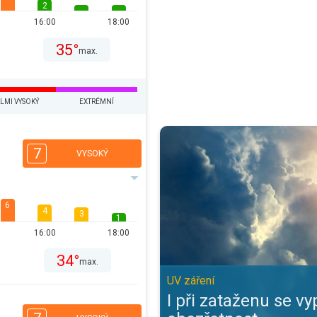
2
16:00
18:00
35°
max.
LMI VYSOKÝ
EXTRÉMNÍ
I při zataženu se vyplatí obezřet
7
VYSOKÝ
6
4
3
1
16:00
18:00
34°
max.
UV záření
I při zataženu se vyp