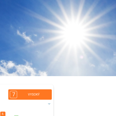
7
VYSOKÝ
6