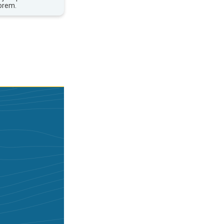
orem.