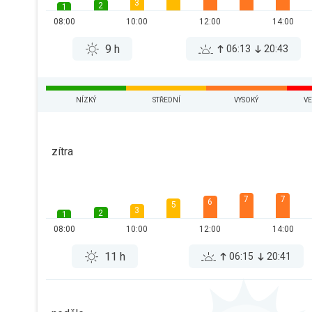
3
2
1
08:00
10:00
12:00
14:00
9 h
06:13
20:43
NÍZKÝ
STŘEDNÍ
VYSOKÝ
VE
zítra
7
7
6
5
3
2
1
08:00
10:00
12:00
14:00
11 h
06:15
20:41