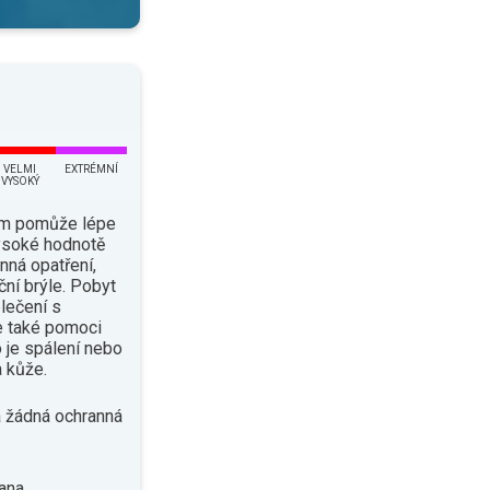
VELMI
EXTRÉMNÍ
VYSOKÝ
ám pomůže lépe
vysoké hodnotě
nná opatření,
ční brýle. Pobyt
lečení s
e také pomoci
o je spálení nebo
 kůže.
 žádná ochranná
ana.