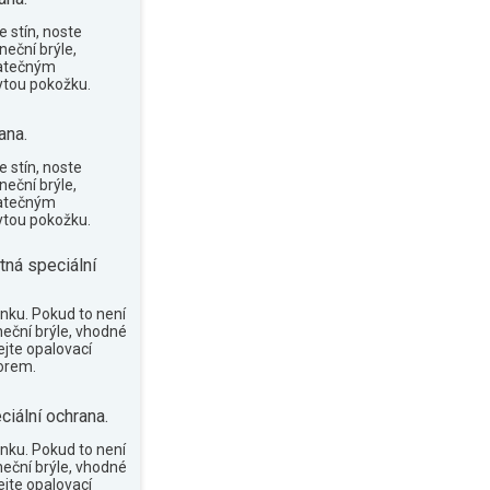
 stín, noste
neční brýle,
tatečným
tou pokožku.
ana.
 stín, noste
neční brýle,
tatečným
tou pokožku.
tná speciální
nku. Pokud to není
neční brýle, vhodné
ejte opalovací
orem.
ciální ochrana.
nku. Pokud to není
neční brýle, vhodné
ejte opalovací