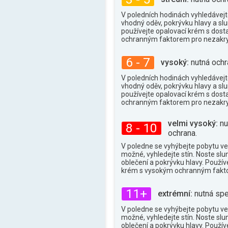
36°
max.
V poledních hodinách vyhledávejte
vhodný oděv, pokrývku hlavy a slu
používejte opalovací krém s dos
ochranným faktorem pro nezakry
6 - 7
vysoký:
nutná ochr
V poledních hodinách vyhledávejte
vhodný oděv, pokrývku hlavy a slu
používejte opalovací krém s dos
ochranným faktorem pro nezakry
velmi vysoký:
nu
8 - 10
ochrana.
V poledne se vyhýbejte pobytu ve
možné, vyhledejte stín. Noste slu
oblečení a pokrývku hlavy. Použív
krém s vysokým ochranným fakt
11+
extrémní:
nutná spe
V poledne se vyhýbejte pobytu ve
možné, vyhledejte stín. Noste slu
oblečení a pokrývku hlavy. Použív