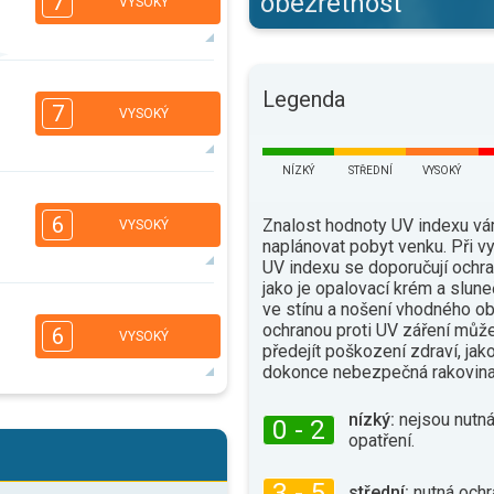
obezřetnost
7
VYSOKÝ
6
4
Legenda
2
1
7
VYSOKÝ
16:00
18:00
34°
max.
NÍZKÝ
STŘEDNÍ
VYSOKÝ
5
4
2
1
6
Znalost hodnoty UV indexu v
VYSOKÝ
16:00
18:00
naplánovat pobyt venku. Při 
UV indexu se doporučují ochra
35°
max.
jako je opalovací krém a slune
ve stínu a nošení vhodného ob
4
2
1
1
ochranou proti UV záření můž
6
VYSOKÝ
16:00
18:00
předejít poškození zdraví, jak
dokonce nebezpečná rakovina
33°
max.
nízký:
nejsou nutná
5
4
0 - 2
2
1
opatření.
16:00
18:00
3 - 5
střední:
nutná ochr