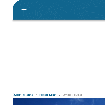
Úvodní stránka
/
Počasí Milán
/
UV index Milán