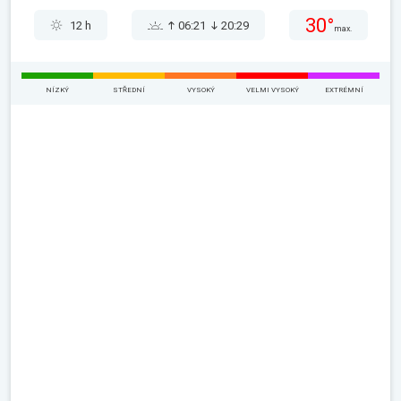
30°
12 h
06:21
20:29
max.
NÍZKÝ
STŘEDNÍ
VYSOKÝ
VELMI VYSOKÝ
EXTRÉMNÍ