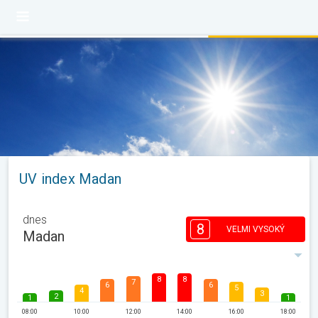
UV index Madan
dnes
8
VELMI VYSOKÝ
Madan
8
8
7
6
6
5
4
3
2
1
1
08:00
10:00
12:00
14:00
16:00
18:00