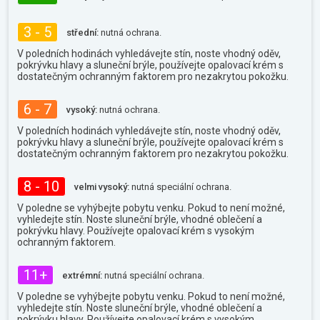
3 - 5
střední:
nutná ochrana.
V poledních hodinách vyhledávejte stín, noste vhodný oděv,
pokrývku hlavy a sluneční brýle, používejte opalovací krém s
dostatečným ochranným faktorem pro nezakrytou pokožku.
6 - 7
vysoký:
nutná ochrana.
V poledních hodinách vyhledávejte stín, noste vhodný oděv,
pokrývku hlavy a sluneční brýle, používejte opalovací krém s
dostatečným ochranným faktorem pro nezakrytou pokožku.
8 - 10
velmi vysoký:
nutná speciální ochrana.
V poledne se vyhýbejte pobytu venku. Pokud to není možné,
vyhledejte stín. Noste sluneční brýle, vhodné oblečení a
pokrývku hlavy. Používejte opalovací krém s vysokým
ochranným faktorem.
11+
extrémní:
nutná speciální ochrana.
V poledne se vyhýbejte pobytu venku. Pokud to není možné,
vyhledejte stín. Noste sluneční brýle, vhodné oblečení a
pokrývku hlavy. Používejte opalovací krém s vysokým