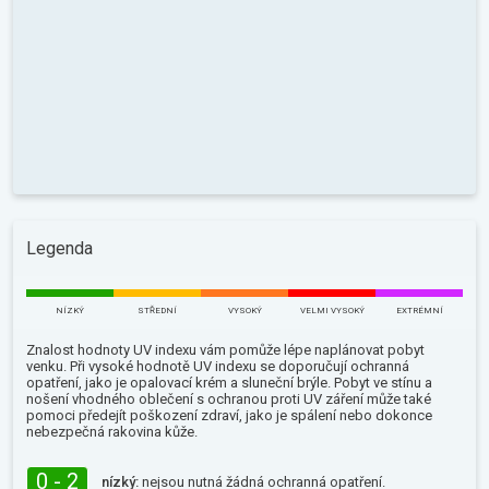
Legenda
NÍZKÝ
STŘEDNÍ
VYSOKÝ
VELMI VYSOKÝ
EXTRÉMNÍ
Znalost hodnoty UV indexu vám pomůže lépe naplánovat pobyt
venku. Při vysoké hodnotě UV indexu se doporučují ochranná
opatření, jako je opalovací krém a sluneční brýle. Pobyt ve stínu a
nošení vhodného oblečení s ochranou proti UV záření může také
pomoci předejít poškození zdraví, jako je spálení nebo dokonce
nebezpečná rakovina kůže.
0 - 2
nízký:
nejsou nutná žádná ochranná opatření.