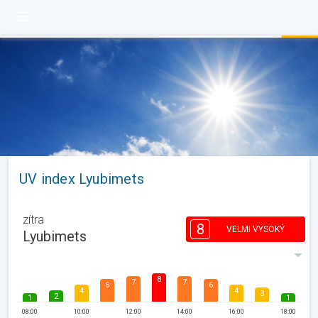
UV index Lyubimets
zítra
8
VELMI VYSOKÝ
Lyubimets
8
7
7
6
6
4
4
3
2
1
1
08:00
10:00
12:00
14:00
16:00
18:00