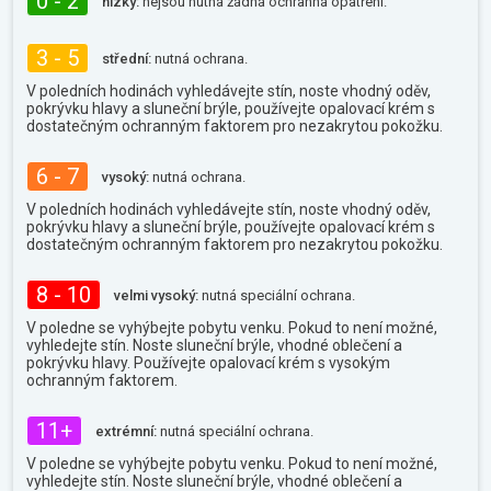
0 - 2
nízký:
nejsou nutná žádná ochranná opatření.
3 - 5
střední:
nutná ochrana.
V poledních hodinách vyhledávejte stín, noste vhodný oděv,
pokrývku hlavy a sluneční brýle, používejte opalovací krém s
dostatečným ochranným faktorem pro nezakrytou pokožku.
6 - 7
vysoký:
nutná ochrana.
V poledních hodinách vyhledávejte stín, noste vhodný oděv,
pokrývku hlavy a sluneční brýle, používejte opalovací krém s
dostatečným ochranným faktorem pro nezakrytou pokožku.
8 - 10
velmi vysoký:
nutná speciální ochrana.
V poledne se vyhýbejte pobytu venku. Pokud to není možné,
vyhledejte stín. Noste sluneční brýle, vhodné oblečení a
pokrývku hlavy. Používejte opalovací krém s vysokým
ochranným faktorem.
11+
extrémní:
nutná speciální ochrana.
V poledne se vyhýbejte pobytu venku. Pokud to není možné,
vyhledejte stín. Noste sluneční brýle, vhodné oblečení a