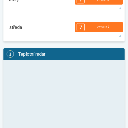
08:00
10:00
12:00
14:00
16:00
18:00
35°
14 h
06:18
20:23
max.
7
7
6
6
6
5
4
3
2
2
1
7
středa
VYSOKÝ
08:00
10:00
12:00
14:00
16:00
18:00
35°
13 h
06:19
20:21
max.
7
7
6
6
5
5
4
3
2
2
1
Teplotní radar
08:00
10:00
12:00
14:00
16:00
18:00
35°
14 h
06:20
20:20
max.