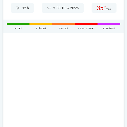
35°
12 h
06:15
20:26
max.
NÍZKÝ
STŘEDNÍ
VYSOKÝ
VELMI VYSOKÝ
EXTRÉMNÍ