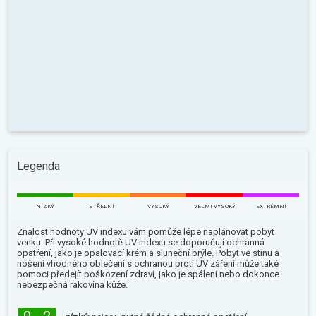
Legenda
NÍZKÝ
STŘEDNÍ
VYSOKÝ
VELMI VYSOKÝ
EXTRÉMNÍ
Znalost hodnoty UV indexu vám pomůže lépe naplánovat pobyt
venku. Při vysoké hodnotě UV indexu se doporučují ochranná
opatření, jako je opalovací krém a sluneční brýle. Pobyt ve stínu a
nošení vhodného oblečení s ochranou proti UV záření může také
pomoci předejít poškození zdraví, jako je spálení nebo dokonce
nebezpečná rakovina kůže.