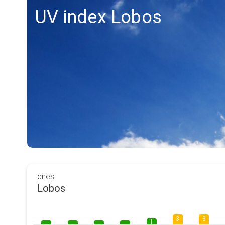
UV index Lobos
dnes
Lobos
3
3
1