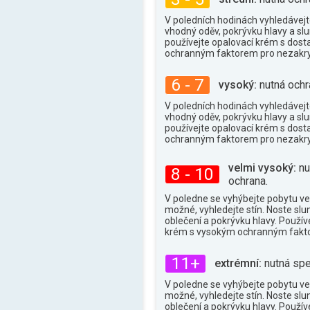
V poledních hodinách vyhledávejte
vhodný oděv, pokrývku hlavy a slu
používejte opalovací krém s dos
ochranným faktorem pro nezakry
6 - 7
vysoký:
nutná ochr
V poledních hodinách vyhledávejte
vhodný oděv, pokrývku hlavy a slu
používejte opalovací krém s dos
ochranným faktorem pro nezakry
velmi vysoký:
nu
8 - 10
ochrana.
V poledne se vyhýbejte pobytu ve
možné, vyhledejte stín. Noste slu
oblečení a pokrývku hlavy. Použív
krém s vysokým ochranným fakt
11+
extrémní:
nutná spe
V poledne se vyhýbejte pobytu ve
možné, vyhledejte stín. Noste slu
oblečení a pokrývku hlavy. Použív