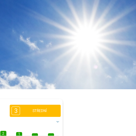
3
STŘEDNÍ
2
1