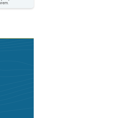
orem.