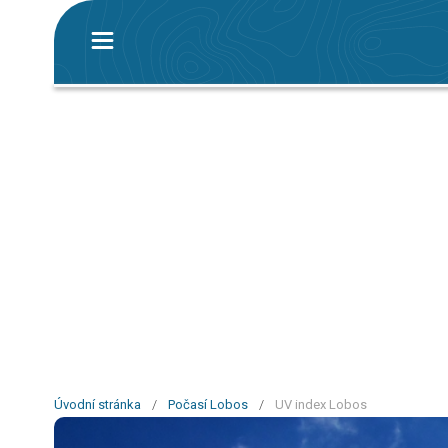
Úvodní stránka
/
Počasí Lobos
/
UV index Lobos