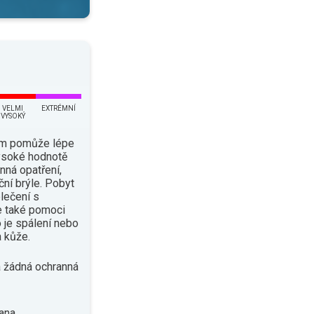
VELMI
EXTRÉMNÍ
VYSOKÝ
ám pomůže lépe
vysoké hodnotě
nná opatření,
ční brýle. Pobyt
lečení s
e také pomoci
o je spálení nebo
 kůže.
 žádná ochranná
ana.