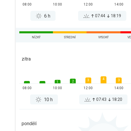
08:00
10:00
12:00
14:00
6 h
07:44
18:19
NÍZKÝ
STŘEDNÍ
VYSOKÝ
VE
zítra
4
3
3
2
1
08:00
10:00
12:00
14:00
10 h
07:43
18:20
pondělí