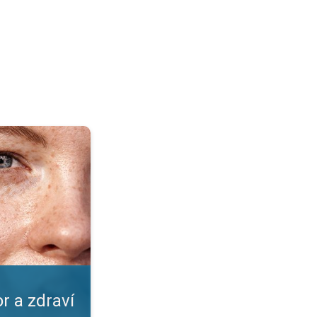
kožky. Nástrahy léta. . .
r a zdraví