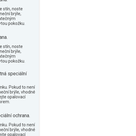
 stín, noste
neční brýle,
tatečným
tou pokožku.
ana.
 stín, noste
neční brýle,
tatečným
tou pokožku.
tná speciální
nku. Pokud to není
neční brýle, vhodné
ejte opalovací
orem.
ciální ochrana.
nku. Pokud to není
neční brýle, vhodné
ejte opalovací