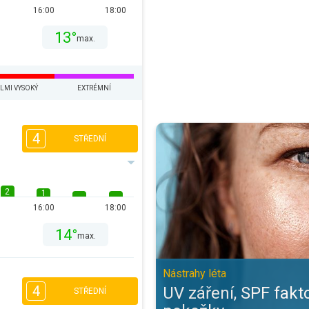
16:00
18:00
13°
max.
LMI VYSOKÝ
EXTRÉMNÍ
UV záření, SPF faktor a zdraví po
4
STŘEDNÍ
2
1
16:00
18:00
14°
max.
Nástrahy léta
4
UV záření, SPF fakto
STŘEDNÍ