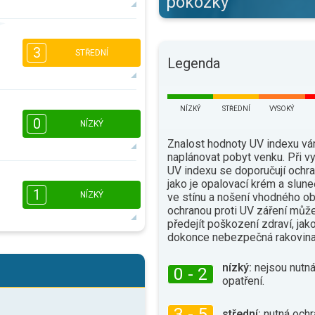
pokožky
2
1
3
16:00
18:00
STŘEDNÍ
Legenda
12°
max.
2
1
NÍZKÝ
STŘEDNÍ
VYSOKÝ
16:00
18:00
0
NÍZKÝ
Znalost hodnoty UV indexu v
12°
max.
naplánovat pobyt venku. Při 
UV indexu se doporučují ochra
jako je opalovací krém a slune
16:00
18:00
1
NÍZKÝ
ve stínu a nošení vhodného ob
9°
ochranou proti UV záření můž
max.
předejít poškození zdraví, jak
dokonce nebezpečná rakovina
1
16:00
18:00
nízký:
nejsou nutná
0 - 2
opatření.
11°
max.
3 - 5
střední:
nutná ochr