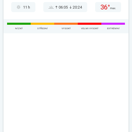
36°
11 h
06:05
20:24
max.
NÍZKÝ
STŘEDNÍ
VYSOKÝ
VELMI VYSOKÝ
EXTRÉMNÍ