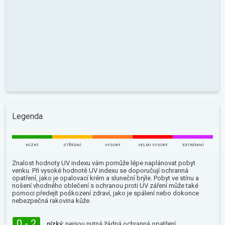
Legenda
NÍZKÝ
STŘEDNÍ
VYSOKÝ
VELMI VYSOKÝ
EXTRÉMNÍ
Znalost hodnoty UV indexu vám pomůže lépe naplánovat pobyt
venku. Při vysoké hodnotě UV indexu se doporučují ochranná
opatření, jako je opalovací krém a sluneční brýle. Pobyt ve stínu a
nošení vhodného oblečení s ochranou proti UV záření může také
pomoci předejít poškození zdraví, jako je spálení nebo dokonce
nebezpečná rakovina kůže.
0 - 2
nízký:
nejsou nutná žádná ochranná opatření.