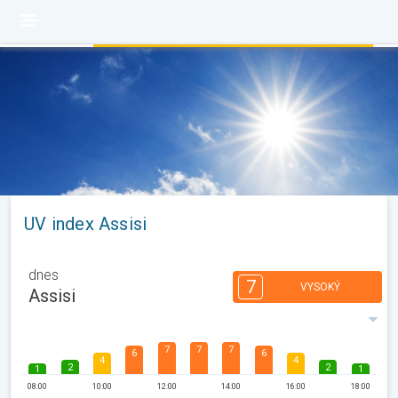
UV index Assisi
dnes
7
VYSOKÝ
Assisi
7
7
7
6
6
4
4
2
2
1
1
08:00
10:00
12:00
14:00
16:00
18:00