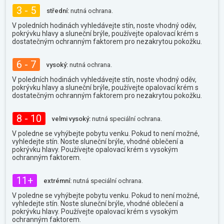
3 - 5
střední:
nutná ochrana.
V poledních hodinách vyhledávejte stín, noste vhodný oděv,
pokrývku hlavy a sluneční brýle, používejte opalovací krém s
dostatečným ochranným faktorem pro nezakrytou pokožku.
6 - 7
vysoký:
nutná ochrana.
V poledních hodinách vyhledávejte stín, noste vhodný oděv,
pokrývku hlavy a sluneční brýle, používejte opalovací krém s
dostatečným ochranným faktorem pro nezakrytou pokožku.
8 - 10
velmi vysoký:
nutná speciální ochrana.
V poledne se vyhýbejte pobytu venku. Pokud to není možné,
vyhledejte stín. Noste sluneční brýle, vhodné oblečení a
pokrývku hlavy. Používejte opalovací krém s vysokým
ochranným faktorem.
11+
extrémní:
nutná speciální ochrana.
V poledne se vyhýbejte pobytu venku. Pokud to není možné,
vyhledejte stín. Noste sluneční brýle, vhodné oblečení a
pokrývku hlavy. Používejte opalovací krém s vysokým
ochranným faktorem.