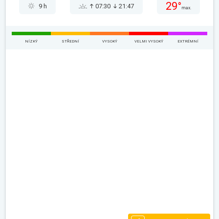
29°
9 h
07:30
21:47
max.
NÍZKÝ
STŘEDNÍ
VYSOKÝ
VELMI VYSOKÝ
EXTRÉMNÍ