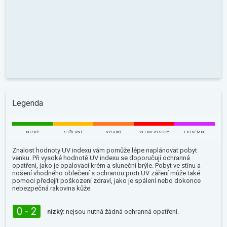
Legenda
NÍZKÝ
STŘEDNÍ
VYSOKÝ
VELMI VYSOKÝ
EXTRÉMNÍ
Znalost hodnoty UV indexu vám pomůže lépe naplánovat pobyt
venku. Při vysoké hodnotě UV indexu se doporučují ochranná
opatření, jako je opalovací krém a sluneční brýle. Pobyt ve stínu a
nošení vhodného oblečení s ochranou proti UV záření může také
pomoci předejít poškození zdraví, jako je spálení nebo dokonce
nebezpečná rakovina kůže.
0 - 2
nízký:
nejsou nutná žádná ochranná opatření.