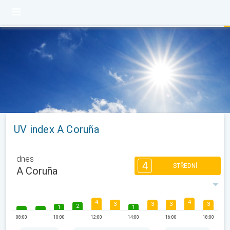
UV index A Coruña
dnes
4
STŘEDNÍ
A Coruña
4
4
3
3
3
3
2
1
1
08:00
10:00
12:00
14:00
16:00
18:00