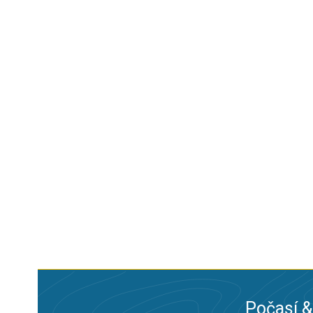
Počasí &