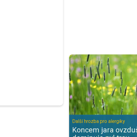
Koncem jara ovzduší dominuje pyl 
Další hrozba pro alergiky
Koncem jara ovzdu