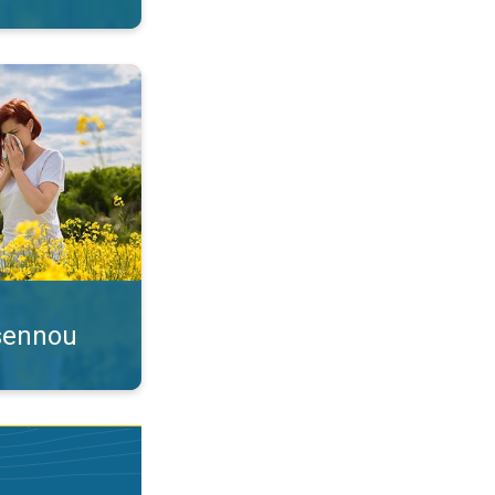
. Pylové zpravodajství. . .
 sennou