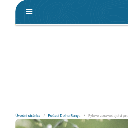
Úvodní stránka
/
Počasí Dolna Banya
/
Pylové zpravodajství pr