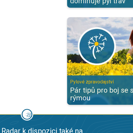
dominuje pyl trav
Pár tipů pro boj se sennou rýmou
Pylové zpravodajství
Pár tipů pro boj se
rýmou
 Radar k dispozici také na