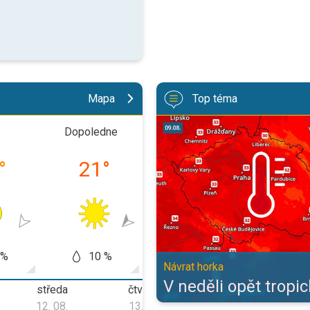
Mapa
Top téma
V neděli opět tropické teploty. Ná
Dopoledne
Odpoledne
Veče
°
21
°
31
°
26
 %
10 %
5 %
0
Návrat horka
V neděli opět tropic
středa
čtvrtek
pátek
12. 08.
13. 08.
14. 08.