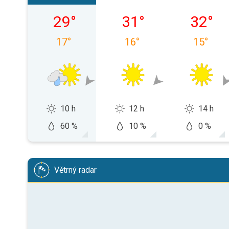
neděle 09. 08.
pondělí 10. 08.
úterý 11.
29
°
31
°
32
°
17
°
16
°
15
°
10 h
12 h
14 h
60 %
10 %
0 %
Větrný radar