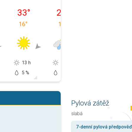
 08.
středa 12. 08.
čtvrtek 13. 08.
pátek 14. 08.
33
°
29
°
28
°
16
°
19
°
17
°
13 h
10 h
12 h
5 %
60 %
20 %
Pylová zátěž
slabá
7-denní pylová předpověď