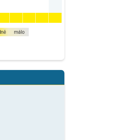
dně
málo