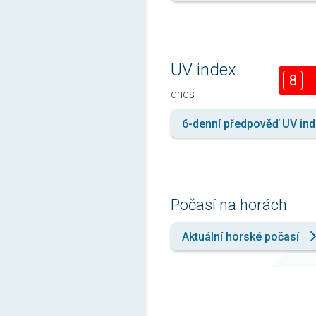
UV index
8
dnes
6-denní předpověď UV in
Počasí na horách
Aktuální horské počasí