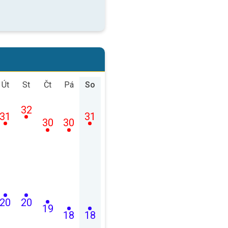
Út
St
Čt
Pá
So
32
31
31
30
30
20
20
19
18
18