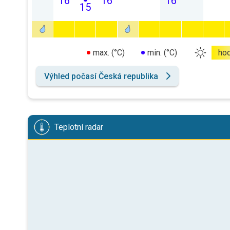
16
16
16
15
max. (°C)
min. (°C)
ho
Výhled počasí Česká republika
Teplotní radar