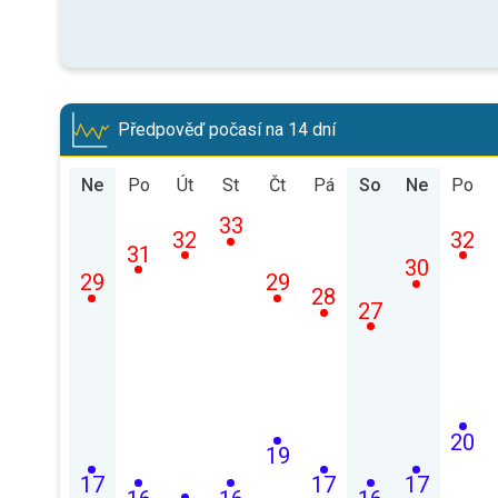
Předpověď počasí na 14 dní
Ne
Po
Út
St
Čt
Pá
So
Ne
Po
33
32
32
31
30
29
29
28
27
20
19
17
17
17