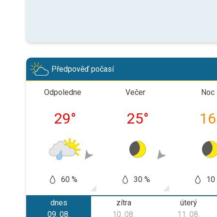
Předpověď počasí
Odpoledne
Večer
Noc
29
°
25
°
16
60 %
30 %
10
dnes
zítra
úterý
09. 08.
10. 08.
11. 08.