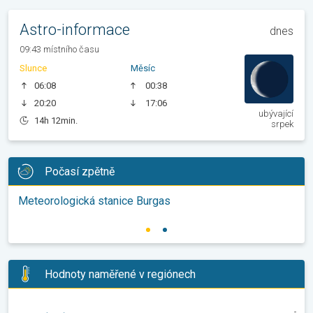
Astro-informace
dnes
09:43 místního času
Slunce
Měsíc
06:08
00:38
20:20
17:06
ubývající
14h 12min.
srpek
Počasí zpětně
Meteorologická stanice Burgas
Hodnoty naměřené v regiónech
-