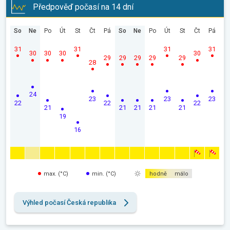
Předpověď počasí na 14 dní
So
Ne
Po
Út
St
Čt
Pá
So
Ne
Po
Út
St
Čt
Pá
31
31
31
31
30
30
30
30
29
29
29
29
29
28
24
23
23
23
22
22
22
21
21
21
21
21
19
16
max. (°C)
min. (°C)
hodně
málo
Výhled počasí Česká republika