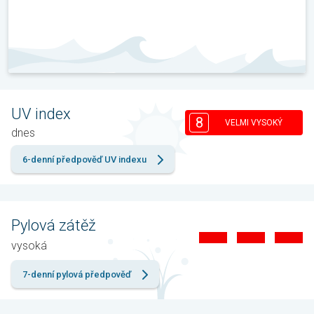
UV index
8
VELMI VYSOKÝ
dnes
6-denní předpověď UV indexu
Pylová zátěž
vysoká
7-denní pylová předpověď