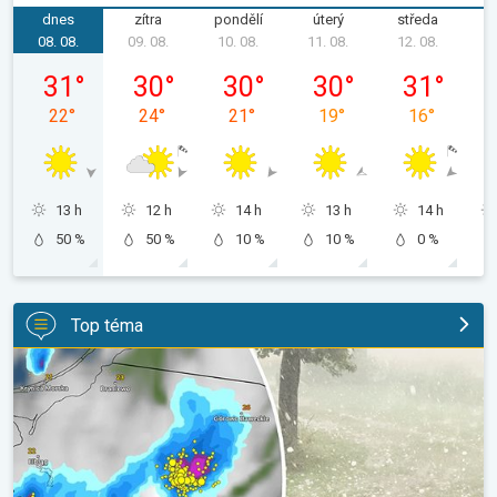
dnes
zítra
pondělí
úterý
středa
č
08. 08.
09. 08.
10. 08.
11. 08.
12. 08.
1
sobota 08. 08.
neděle 09. 08.
pondělí 10. 08.
úterý 11. 08.
středa 12. 08
31
°
30
°
30
°
30
°
31
°
22
°
24
°
21
°
19
°
16
°
13 h
12 h
14 h
13 h
14 h
50 %
50 %
10 %
10 %
0 %
Top téma
V Polsku padaly obří kroupy. Supercelární bouře. . .