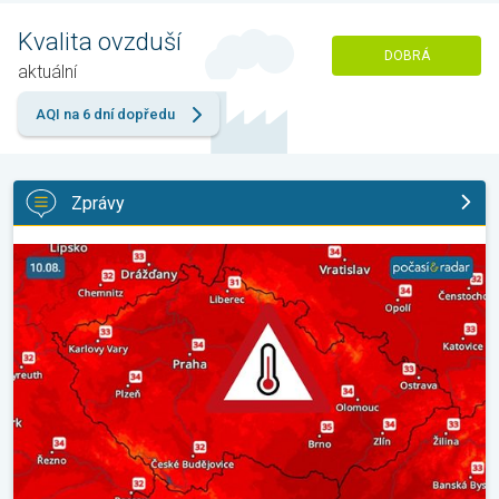
Kvalita ovzduší
DOBRÁ
aktuální
AQI na 6 dní dopředu
Zprávy
Výrazně vysoké teploty se vrátí v neděli. Ochlazení jen krátké. . 