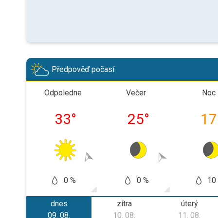
Předpověď počasí
Odpoledne
Večer
Noc
33
°
25
°
17
0 %
0 %
10
dnes
zítra
úterý
09. 08.
10. 08.
11. 08.