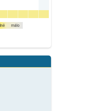
dně
málo