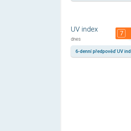
UV index
7
dnes
6-denní předpověď UV in