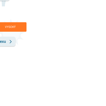
VYSOKÝ
dexu