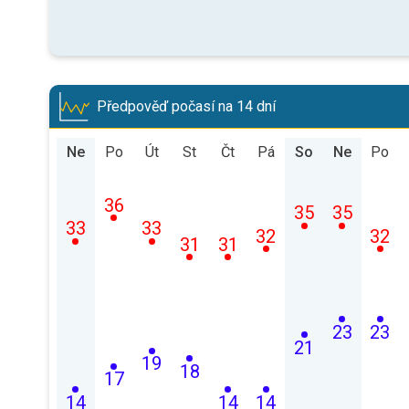
Předpověď počasí na 14 dní
Ne
Po
Út
St
Čt
Pá
So
Ne
Po
36
35
35
33
33
32
32
31
31
23
23
21
19
18
17
14
14
14