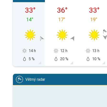
neděle 09. 08.
pondělí 10. 08.
úterý 11.
33
°
36
°
33
°
14
°
17
°
19
°
14 h
12 h
13 h
5 %
20 %
10 %
Větrný radar