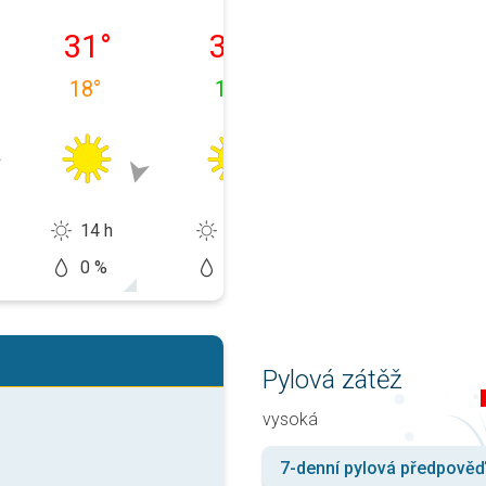
 08.
středa 12. 08.
čtvrtek 13. 08.
pátek 14. 08.
31
°
31
°
32
°
18
°
14
°
14
°
14 h
14 h
14 h
0 %
0 %
0 %
Pylová zátěž
vysoká
7-denní pylová předpověď