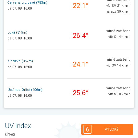
Červená u Libavé (753m)
22.1°
vítr SV 21 km/h
pá 07. 08. 16:00
nárazy 39 km/h
mírně zataženo
Luká (515m)
26.4°
vítr S 14 km/h
pá 07. 08. 16:00
mírně zataženo
Kłodzko (357m)
24.1°
vítr SV 14 km/h
pá 07. 08. 16:00
mírně zataženo
Ústí nad Orlicí (406m)
25.6°
vítr S 10 km/h
pá 07. 08. 16:00
UV index
6
VYSOKÝ
dnes