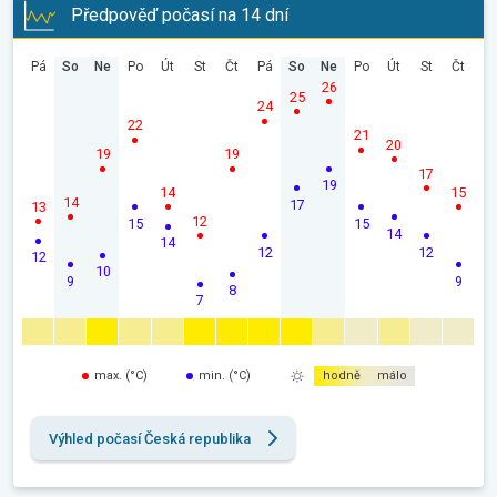
Předpověď počasí na 14 dní
Pá
So
Ne
Po
Út
St
Čt
Pá
So
Ne
Po
Út
St
Čt
26
25
24
22
21
20
19
19
17
19
14
15
14
17
13
12
15
15
14
14
12
12
12
10
9
9
8
7
max. (°C)
min. (°C)
hodně
málo
Výhled počasí Česká republika