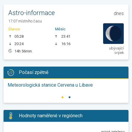
Astro-informace
dnes
17:07 místního času
Slunce
Měsíc
05:28
23:41
20:24
16:16
ubývající
14h 56min.
srpek
Počasí zpětně
Meteorologická stanice Cervena u Libave
Hodnoty naměřené v regiónech
mírně zataženo