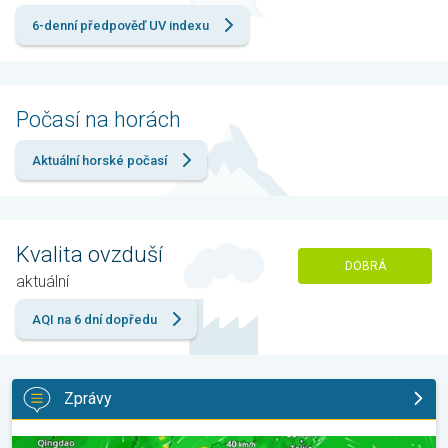
6-denní předpověď UV indexu
Počasí na horách
Aktuální horské počasí
Kvalita ovzduší
DOBRÁ
aktuální
AQI na 6 dní dopředu
Zprávy
Japonsko se připravuje na tajfun Dolphin. Obavy ze sesuvů půdy