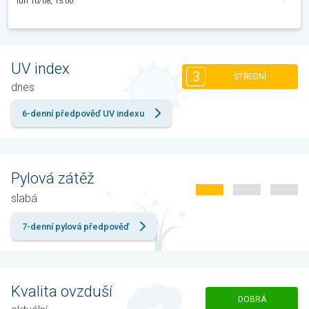
lun 10/08, 15:00
UV index
3
STŘEDNÍ
dnes
6-denní předpověď UV indexu
Pylová zátěž
slabá
7-denní pylová předpověď
Kvalita ovzduší
DOBRÁ