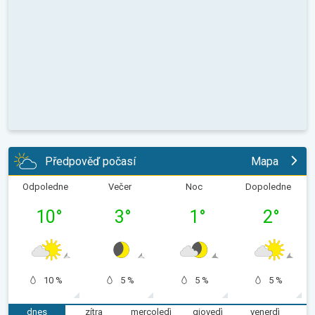
Předpověď počasí
Mapa
Odpoledne
Večer
Noc
Dopoledne
10
°
3
°
1
°
2
°
10 %
5 %
5 %
5 %
dnes
zítra
mercoledì
giovedì
venerdì
s