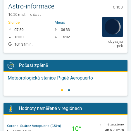
Astro-informace
dnes
16:20 místního času
Slunce
Měsíc
07:59
06:33
18:30
16:02
ubývající
10h 31min.
srpek
Počasí zpětně
Meteorologická stanice Pigüé Aeropuerto
Hodnoty naměřené v regiónech
mírně zataženo
Coronel Suárez Aeropuerto (233m)
10°
vítr S 7 km/h