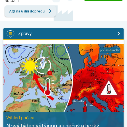
aktuální
AQI na 6 dní dopředu
Zprávy
Nový týden většinou slunečný a horký. Výhled počasí. . .
Výhled počasí
Nový týden většinou slunečný a horký