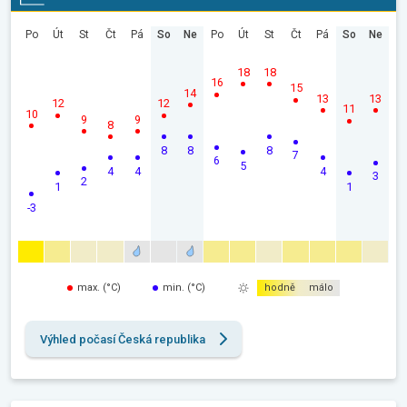
Po
Út
St
Čt
Pá
So
Ne
Po
Út
St
Čt
Pá
So
Ne
18
18
16
15
14
13
13
12
12
11
10
9
9
8
8
8
8
7
6
5
4
4
4
3
2
1
1
-3
max. (°C)
min. (°C)
hodně
málo
Výhled počasí Česká republika