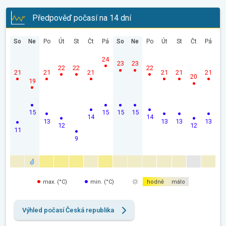
Předpověď počasí na 14 dní
So
Ne
Po
Út
St
Čt
Pá
So
Ne
Po
Út
St
Čt
Pá
24
23
23
22
22
22
21
21
21
21
21
21
20
19
15
15
15
15
14
14
13
13
13
13
12
12
11
9
max. (°C)
min. (°C)
hodně
málo
Výhled počasí Česká republika