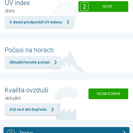
UV index
2
NÍZKÝ
dnes
6-denní předpověď UV indexu
Počasí na horách
Aktuální horské počasí
Kvalita ovzduší
VELMI DOBRÁ
aktuální
AQI na 6 dní dopředu