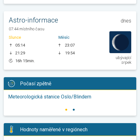
Astro-informace
dnes
07:44 místního času
Slunce
Měsíc
05:14
23:07
21:29
19:54
ubývající
16h 15min.
srpek
Počasí zpětně
Meteorologická stanice Oslo/Blindern
Hodnoty naměřené v regiónech