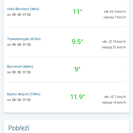
-
Oslo/Blindern (96m)
11°
vítr SV 3 km/h
so 08. 08. 07:00
nárazy 7 km/h
-
Tryvasshogda (415m)
9.5°
vítr JZ 10 km/h
so 08. 08. 07:00
nárazy 21 km/h
Bjornholt (360m)
9°
-
so 08. 08. 07:00
-
Kjeller Airport (109m)
11.9°
vítr JZ 7 km/h
so 08. 08. 07:00
nárazy 14 km/h
Pobřeží