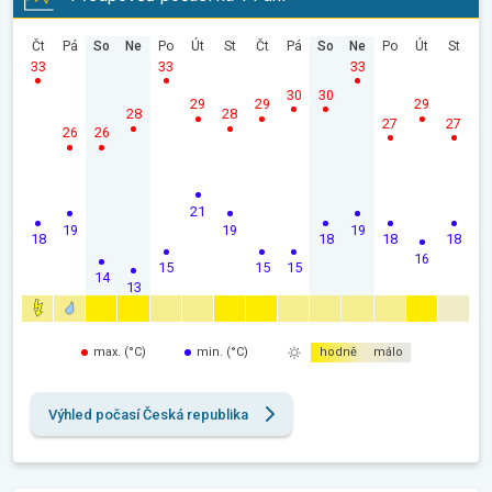
Čt
Pá
So
Ne
Po
Út
St
Čt
Pá
So
Ne
Po
Út
St
33
33
33
30
30
29
29
29
28
28
27
27
26
26
21
19
19
19
18
18
18
18
16
15
15
15
14
13
max. (°C)
min. (°C)
hodně
málo
Výhled počasí Česká republika