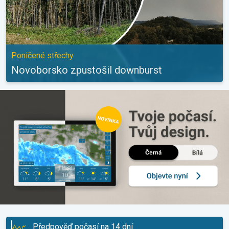
Poničené střechy
Novoborsko zpustošil downburst
Předpověď počasí na 14 dní