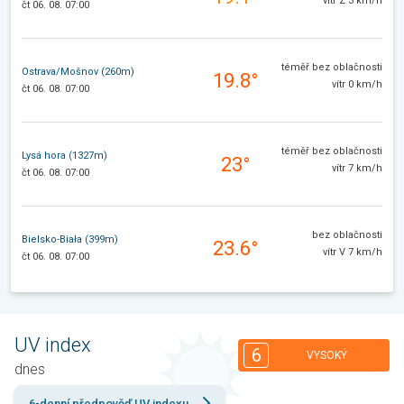
vítr Z 3 km/h
čt 06. 08. 07:00
téměř bez oblačnosti
Ostrava/Mošnov (260m)
19.8°
vítr 0 km/h
čt 06. 08. 07:00
téměř bez oblačnosti
Lysá hora (1327m)
23°
vítr 7 km/h
čt 06. 08. 07:00
bez oblačnosti
Bielsko-Biała (399m)
23.6°
vítr V 7 km/h
čt 06. 08. 07:00
UV index
6
VYSOKÝ
dnes
6-denní předpověď UV indexu