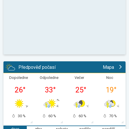
Předpověď počasí
Mapa
Dopoledne
Odpoledne
Večer
Noc
26
°
33
°
25
°
19
°
30 %
60 %
60 %
70 %
dnes
zítra
sobota
neděle
pondělí