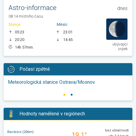
Astro-informace
dnes
08:14 místního času
Slunce
Měsíc
05:23
23:01
20:20
14:45
ubývající
14h 57min.
srpek
Počasí zpětně
Meteorologická stanice Ostrava/Mosnov
Hodnoty naměřené v regiónech
bez oblačnosti
Racibórz (206m)
19.1°