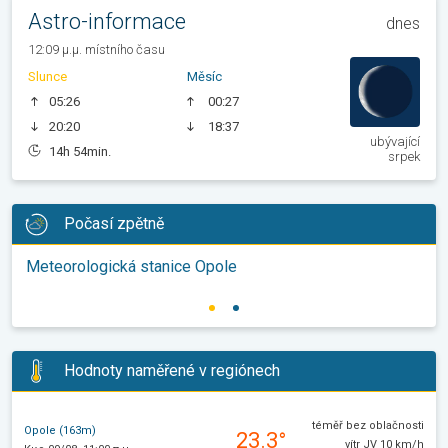
Astro-informace
dnes
12:09 μ.μ. místního času
Slunce
Měsíc
05:26
00:27
20:20
18:37
ubývající
14h 54min.
srpek
Počasí zpětně
Meteorologická stanice Opole
Hodnoty naměřené v regiónech
téměř bez oblačnosti
Opole (163m)
23.3°
vítr JV 10 km/h