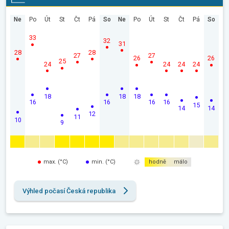
Ne
Po
Út
St
Čt
Pá
So
Ne
Po
Út
St
Čt
Pá
So
33
32
31
28
28
27
27
26
26
25
24
24
24
24
18
18
18
16
16
16
16
15
14
14
12
11
10
9
max. (°C)
min. (°C)
hodně
málo
Výhled počasí Česká republika