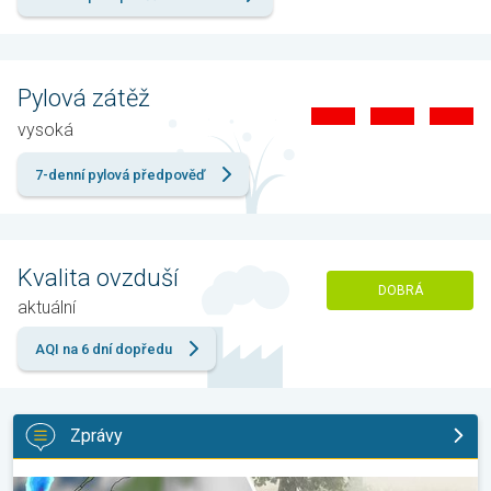
Pylová zátěž
vysoká
7-denní pylová předpověď
Kvalita ovzduší
DOBRÁ
aktuální
AQI na 6 dní dopředu
Zprávy
V Polsku padaly obří kroupy. Supercelární bouře. . .