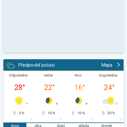
Předpověď počasí
Mapa
Odpoledne
Večer
Noc
Dopoledne
28
°
22
°
16
°
24
°
5 %
10 %
10 %
20 %
dnes
zítra
úterý
středa
čtvrtek
p