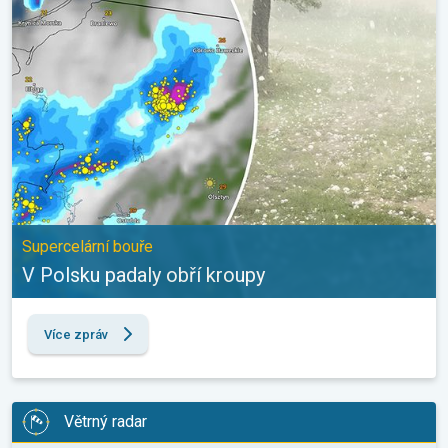
Supercelární bouře
V Polsku padaly obří kroupy
Více zpráv
Větrný radar