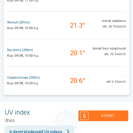
Κυρ 09/08, 11:00 π.μ.
mírně zataženo
Wieluń (201m)
21.3°
vítr JV 10 km/h
Κυρ 09/08, 10:00 π.μ.
téměř bez oblačnosti
Racibórz (206m)
20.1°
vítr JV 3 km/h
Κυρ 09/08, 10:00 π.μ.
-
Częstochowa (295m)
20.6°
vítr V 3 km/h
Κυρ 09/08, 10:00 π.μ.
UV index
6
VYSOKÝ
dnes
6-denní předpověď UV indexu