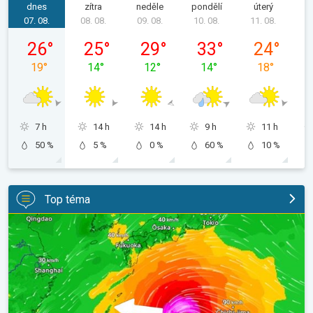
dnes
zítra
neděle
pondělí
úterý
s
07. 08.
08. 08.
09. 08.
10. 08.
11. 08.
1
pátek 07. 08.
sobota 08. 08.
neděle 09. 08.
pondělí 10. 08.
úterý 11. 08.
26
°
25
°
29
°
33
°
24
°
19
°
14
°
12
°
14
°
18
°
7 h
14 h
14 h
9 h
11 h
50 %
5 %
0 %
60 %
10 %
Top téma
Japonsko se připravuje na tajfun Dolphin. Obavy ze sesuvů půdy