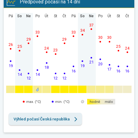
Předpověď počasí na 14 dní
Pá
So
Ne
Po
Út
St
Čt
Pá
So
Ne
Po
Út
St
Čt
37
34
33
33
30
30
29
29
26
25
25
24
24
23
21
20
19
19
18
17
16
16
16
14
14
12
12
12
max. (°C)
min. (°C)
hodně
málo
Výhled počasí Česká republika