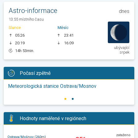
Astro-informace
dnes
13:55 místního času
Slunce
Měsíc
05:26
23:41
20:19
16:09
ubývající
14h 53min.
srpek
Počasí zpětně
Meteorologická stanice Ostrava/Mosnov
Hodnoty naměřené v regiónech
zataženo
Ostrava/Mošnov (260m)