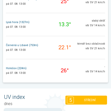
25°
vítr SV 21 km/h
pá 07. 08. 13:00
slabý déšť
Lysá hora (1327m)
13.3°
vítr SV 14 km/h
pá 07. 08. 13:00
téměř bez oblačnosti
Červená u Libavé (753m)
22.1°
vítr SV 21 km/h
pá 07. 08. 13:00
-
Holešov (224m)
26°
vítr SV 14 km/h
pá 07. 08. 13:00
UV index
5
STŘEDNÍ
dnes