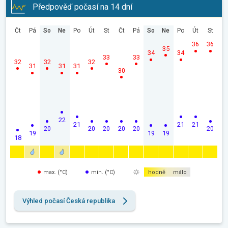
Předpověď počasí na 14 dní
Čt
Pá
So
Ne
Po
Út
St
Čt
Pá
So
Ne
Po
Út
St
36
36
35
34
34
33
33
32
32
32
31
31
31
30
22
21
21
21
20
20
20
20
20
20
19
19
19
18
max. (°C)
min. (°C)
hodně
málo
Výhled počasí Česká republika