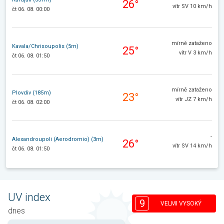
26°
vítr SV 10 km/h
čt 06. 08. 00:00
mírně zataženo
Kavala/Chrisoupolis (5m)
25°
vítr V 3 km/h
čt 06. 08. 01:50
mírně zataženo
Plovdiv (185m)
23°
vítr JZ 7 km/h
čt 06. 08. 02:00
-
Alexandroupoli (Aerodromio) (3m)
26°
vítr SV 14 km/h
čt 06. 08. 01:50
UV index
9
VELMI VYSOKÝ
dnes