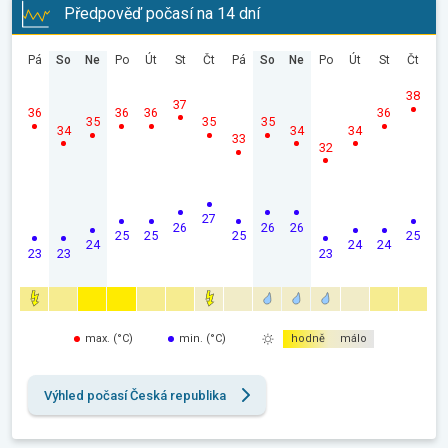
Předpověď počasí na 14 dní
Pá
So
Ne
Po
Út
St
Čt
Pá
So
Ne
Po
Út
St
Čt
38
37
36
36
36
36
35
35
35
34
34
34
33
32
27
26
26
26
25
25
25
25
24
24
24
23
23
23
max. (°C)
min. (°C)
hodně
málo
Výhled počasí Česká republika