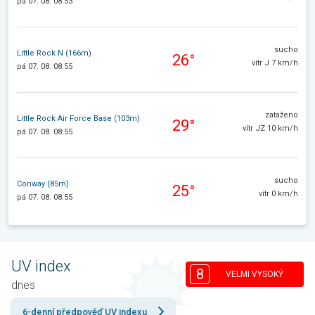
pá 07. 08. 08:53
sucho
Little Rock N (166m)
26°
vítr J 7 km/h
pá 07. 08. 08:55
zataženo
Little Rock Air Force Base (103m)
29°
vítr JZ 10 km/h
pá 07. 08. 08:55
sucho
Conway (85m)
25°
vítr 0 km/h
pá 07. 08. 08:55
UV index
8
VELMI VYSOKÝ
dnes
6-denní předpověď UV indexu