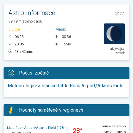
Astro-informace
dnes
09:19 místního času
Slunce
Měsíc
06:23
00:36
20:05
15:49
ubývající
13h 42min.
srpek
Počasí zpětně
Meteorologická stanice Little Rock Airport/Adams Field
Hodnoty naměřené v regiónech
mírně zataženo
Little Rock Airport/Adams Field (173m)
28°
vítr Z 10 km/h