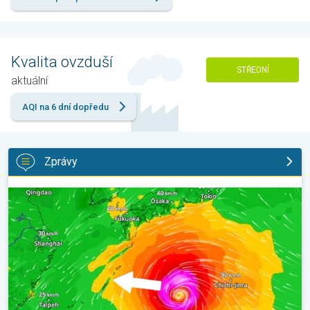
Kvalita ovzduší
STŘEDNÍ
aktuální
AQI na 6 dní dopředu
Zprávy
Japonsko se připravuje na tajfun Dolphin. Obavy ze sesuvů půdy