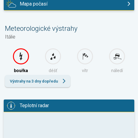
Mapa počasí
dnes
Meteorologické výstrahy
Itálie
bouřka
déšť
vítr
náledí
Výstrahy na 3 dny dopředu
Teplotní radar