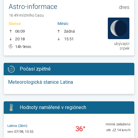
Astro-informace
dnes
16:49 místního času
Slunce
Měsíc
06:09
žádná
20:18
15:51
ubývající
14h 9min.
srpek
Počasí zpětně
Meteorologická stanice Latina
Hodnoty naměřené v regiónech
mírně zataženo
Latina (26m)
36°
vítr JZ 14 km/h
ven 07/08, 15:55