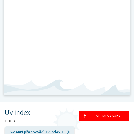
UV index
8
VELMI VYSOKÝ
dnes
6-denní předpověď UV indexu