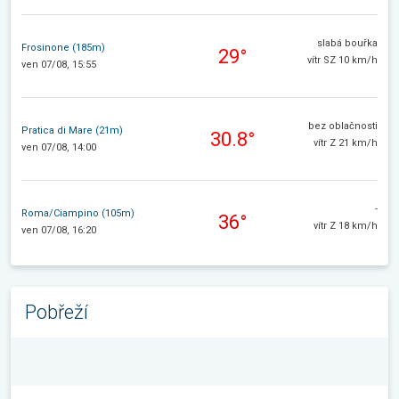
slabá bouřka
Frosinone (185m)
29°
vítr SZ 10 km/h
ven 07/08, 15:55
bez oblačnosti
Pratica di Mare (21m)
30.8°
vítr Z 21 km/h
ven 07/08, 14:00
-
Roma/Ciampino (105m)
36°
vítr Z 18 km/h
ven 07/08, 16:20
Pobřeží