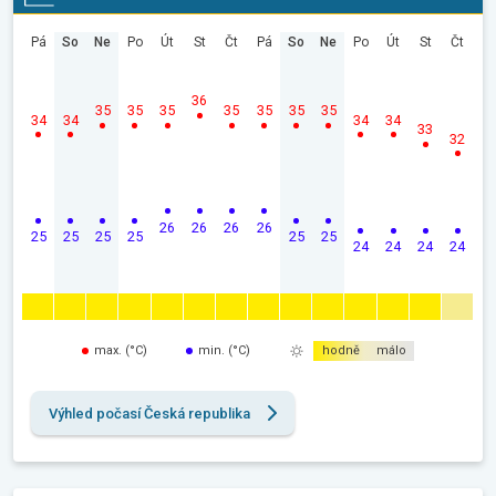
Pá
So
Ne
Po
Út
St
Čt
Pá
So
Ne
Po
Út
St
Čt
36
35
35
35
35
35
35
35
34
34
34
34
33
32
26
26
26
26
25
25
25
25
25
25
24
24
24
24
max. (°C)
min. (°C)
hodně
málo
Výhled počasí Česká republika