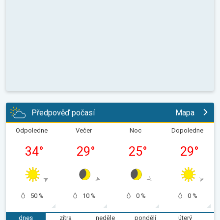
Předpověď počasí
Mapa
Odpoledne
Večer
Noc
Dopoledne
34
°
29
°
25
°
29
°
50 %
10 %
0 %
0 %
dnes
zítra
neděle
pondělí
úterý
s