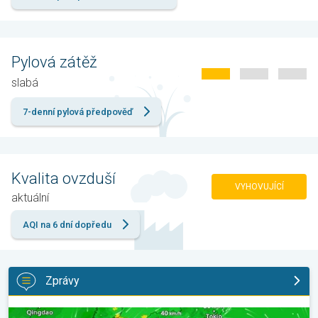
Pylová zátěž
slabá
7-denní pylová předpověď
Kvalita ovzduší
VYHOVUJÍCÍ
aktuální
AQI na 6 dní dopředu
Zprávy
Japonsko se připravuje na tajfun Dolphin. Obavy ze sesuvů půdy