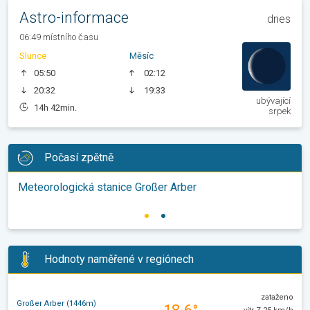
Astro-informace
dnes
06:49 místního času
Slunce
Měsíc
05:50
02:12
20:32
19:33
ubývající
14h 42min.
srpek
Počasí zpětně
Meteorologická stanice Großer Arber
Hodnoty naměřené v regiónech
zataženo
Großer Arber (1446m)