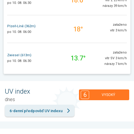
18.6°
vítr Z 25 km/h
po 10. 08. 06:30
nárazy 39 km/h
zataženo
Plzeň-Líně (362m)
18°
vítr 3 km/h
po 10. 08. 06:00
zataženo
Zwiesel (613m)
13.7°
vítr SV 3 km/h
po 10. 08. 06:30
nárazy 7 km/h
UV index
6
VYSOKÝ
dnes
6-denní předpověď UV indexu