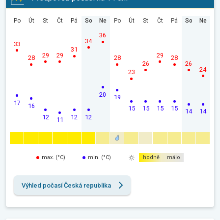
Po
Út
St
Čt
Pá
So
Ne
Po
Út
St
Čt
Pá
So
Ne
36
34
33
31
29
29
29
28
28
28
26
26
24
23
20
19
17
16
15
15
15
15
14
14
12
12
12
11
max. (°C)
min. (°C)
hodně
málo
Výhled počasí Česká republika