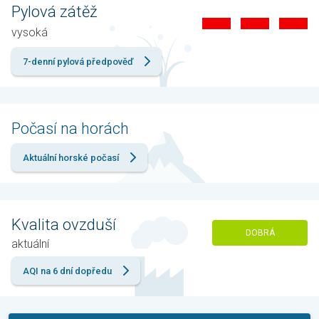
Pylová zátěž
vysoká
7-denní pylová předpověď
Počasí na horách
Aktuální horské počasí
Kvalita ovzduší
DOBRÁ
aktuální
AQI na 6 dní dopředu