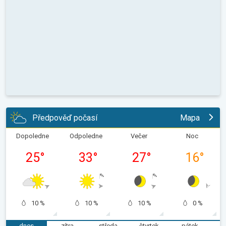
Předpověď počasí
Mapa
Dopoledne
Odpoledne
Večer
Noc
25
°
33
°
27
°
16
°
10 %
10 %
10 %
0 %
dnes
zítra
středa
čtvrtek
pátek
s