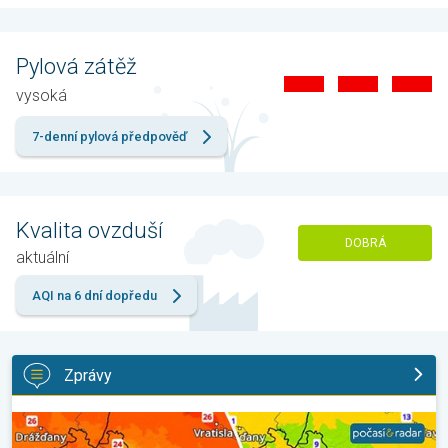
Pylová zátěž
vysoká
7-denní pylová předpověď
Kvalita ovzduší
DOBRÁ
aktuální
AQI na 6 dní dopředu
Zprávy
Ochlazení bude jen mírné a přechodné. Nadvláda horkého počasí