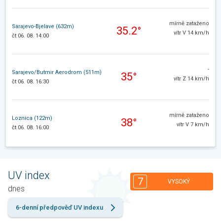
mírně zataženo
Sarajevo-Bjelave (632m)
35.2°
vítr V 14 km/h
čt 06. 08. 14:00
-
Sarajevo/Butmir Aerodrom (511m)
35°
vítr Z 14 km/h
čt 06. 08. 16:30
mírně zataženo
Loznica (122m)
38°
vítr V 7 km/h
čt 06. 08. 16:00
UV index
7
VYSOKÝ
dnes
6-denní předpověď UV indexu