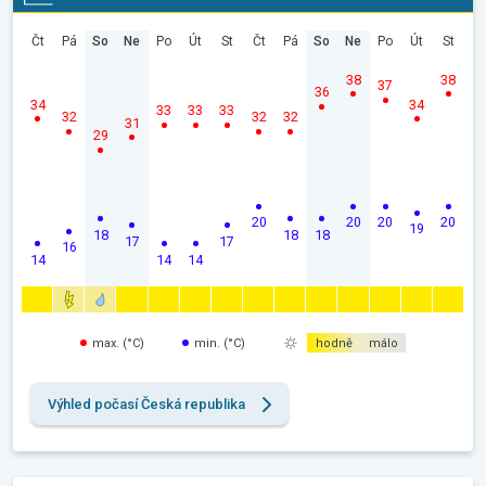
Čt
Pá
So
Ne
Po
Út
St
Čt
Pá
So
Ne
Po
Út
St
38
38
37
36
34
34
33
33
33
32
32
32
31
29
20
20
20
20
19
18
18
18
17
17
16
14
14
14
max. (°C)
min. (°C)
hodně
málo
Výhled počasí Česká republika