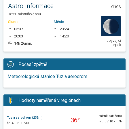
Astro-informace
dnes
16:50 místního času
Slunce
Měsíc
05:37
23:24
20:03
14:20
ubývající
14h 26min.
srpek
Počasí zpětně
Meteorologická stanice Tuzla aerodrom
Hodnoty naměřené v regiónech
mírně zataženo
Tuzla aerodrom (239m)
36°
vítr JV 10 km/h
čt 06. 08. 16:30