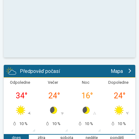
Předpověď počasí
Mapa
Odpoledne
Večer
Noc
Dopoledne
34
°
24
°
16
°
24
°
10 %
10 %
10 %
10 %
dnes
zítra
sobota
neděle
pondělí