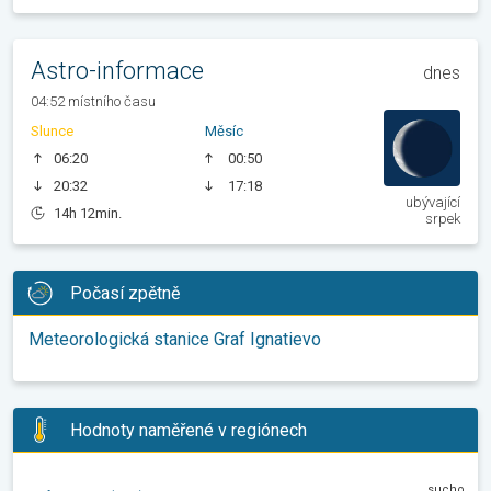
Astro-informace
dnes
04:52 místního času
Slunce
Měsíc
06:20
00:50
20:32
17:18
ubývající
14h 12min.
srpek
Počasí zpětně
Meteorologická stanice Graf Ignatievo
Hodnoty naměřené v regiónech
sucho