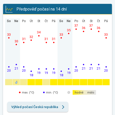
Předpověď počasí na 14 dní
So
Ne
Po
Út
St
Čt
Pá
So
Ne
Po
Út
St
Čt
Pá
37
37
36
36
35
34
33
33
33
32
31
31
31
30
21
21
21
21
20
20
20
20
19
19
19
19
18
18
max. (°C)
min. (°C)
hodně
málo
Výhled počasí Česká republika