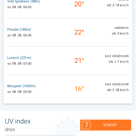
Graf Ignatievo (58m)
20°
vítr Z 18 km/h
so 08. 08. 04:00
zataženo
Plovdiv (185m)
22°
vítr 3 km/h
so 08. 08. 04:30
bez oblačnosti
Lovech (221m)
21°
vítr J 7 km/h
so 08. 08. 03:00
bez oblačnosti
Murgash (1692m)
16°
vítr S 28 km/h
so 08. 08. 03:00
UV index
7
VYSOKÝ
dnes