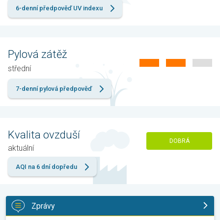
6-denní předpověď UV indexu
Pylová zátěž
střední
7-denní pylová předpověď
Kvalita ovzduší
DOBRÁ
aktuální
AQI na 6 dní dopředu
Zprávy