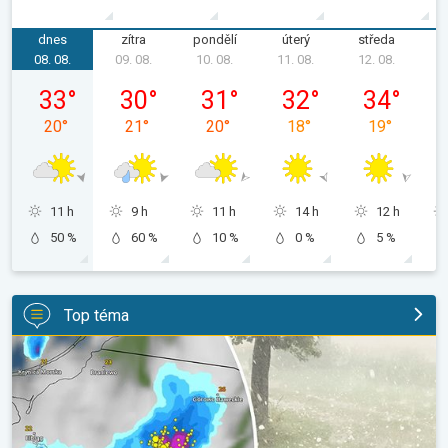
dnes
zítra
pondělí
úterý
středa
č
08. 08.
09. 08.
10. 08.
11. 08.
12. 08.
1
sobota 08. 08.
neděle 09. 08.
pondělí 10. 08.
úterý 11. 08.
středa 12. 08
33
°
30
°
31
°
32
°
34
°
20
°
21
°
20
°
18
°
19
°
11 h
9 h
11 h
14 h
12 h
50 %
60 %
10 %
0 %
5 %
Top téma
V Polsku padaly obří kroupy. Supercelární bouře. . .