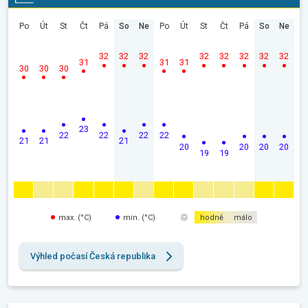
Po
Út
St
Čt
Pá
So
Ne
Po
Út
St
Čt
Pá
So
Ne
32
32
32
32
32
32
32
32
31
31
31
30
30
30
23
22
22
22
22
21
21
21
20
20
20
20
19
19
max. (°C)
min. (°C)
hodně
málo
Výhled počasí Česká republika