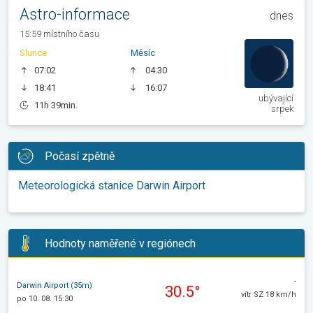
Astro-informace
dnes
15:59 místního času
Slunce
Měsíc
07:02
04:30
18:41
16:07
ubývající
11h 39min.
srpek
Počasí zpětně
Meteorologická stanice Darwin Airport
Hodnoty naměřené v regiónech
-
Darwin Airport (35m)
30.5°
vítr SZ 18 km/h
po 10. 08. 15:30