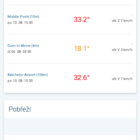
-
Middle Point (15m)
33.2°
vítr Z 7 km/h
po 10. 08. 15:30
-
Dum in Mirrie (4m)
18.1°
vítr V 3 km/h
čt 06. 08. 03:30
-
Batchelor Airport (105m)
32.6°
vítr V 7 km/h
po 10. 08. 15:30
Pobřeží