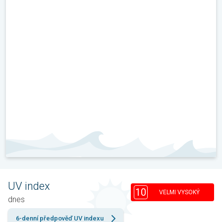
UV index
10
VELMI VYSOKÝ
dnes
6-denní předpověď UV indexu