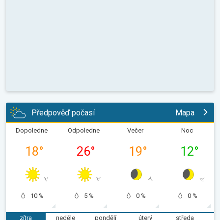
Předpověď počasí
Mapa
Dopoledne
Odpoledne
Večer
Noc
18
°
26
°
19
°
12
°
10 %
5 %
0 %
0 %
zítra
neděle
pondělí
úterý
středa
č