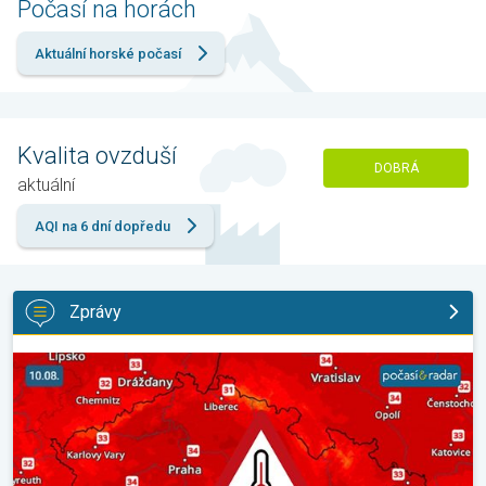
Počasí na horách
Aktuální horské počasí
Kvalita ovzduší
DOBRÁ
aktuální
AQI na 6 dní dopředu
Zprávy
Výrazně vysoké teploty se vrátí v neděli. Ochlazení jen krátké. . 