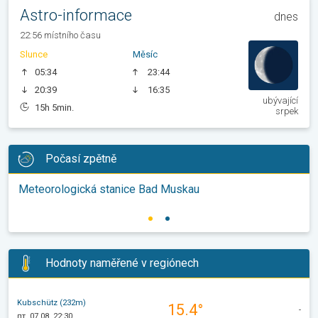
Astro-informace
dnes
22:56 místního času
Slunce
Měsíc
05:34
23:44
20:39
16:35
ubývající
15h 5min.
srpek
Počasí zpětně
Meteorologická stanice Bad Muskau
Hodnoty naměřené v regiónech
Kubschütz (232m)
15.4°
-
пт, 07.08, 22:30