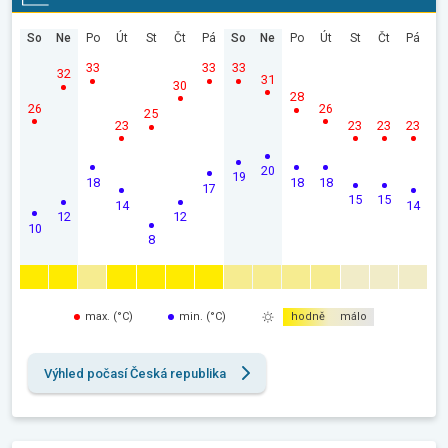
So
Ne
Po
Út
St
Čt
Pá
So
Ne
Po
Út
St
Čt
Pá
33
33
33
32
31
30
28
26
26
25
23
23
23
23
20
19
18
18
18
17
15
15
14
14
12
12
10
8
max. (°C)
min. (°C)
hodně
málo
Výhled počasí Česká republika