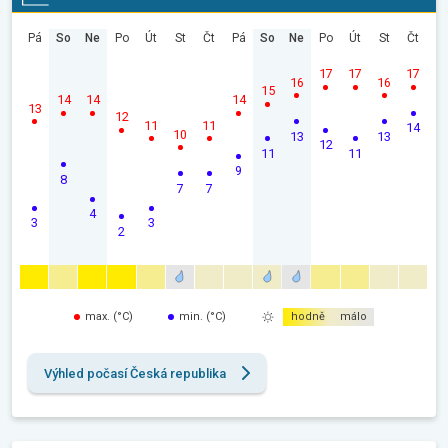
Pá
So
Ne
Po
Út
St
Čt
Pá
So
Ne
Po
Út
St
Čt
17
17
17
16
16
15
14
14
14
13
12
11
11
14
10
13
13
12
11
11
9
8
7
7
4
3
3
2
max. (°C)
min. (°C)
hodně
málo
Výhled počasí Česká republika