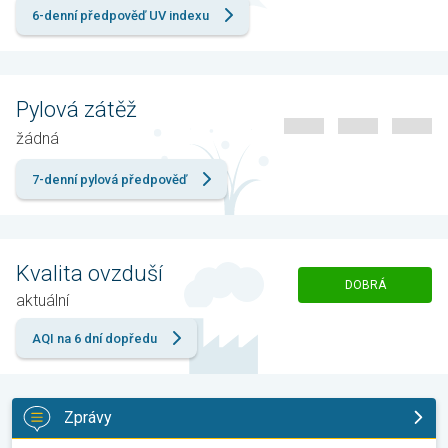
6-denní předpověď UV indexu
Pylová zátěž
žádná
7-denní pylová předpověď
Kvalita ovzduší
DOBRÁ
aktuální
AQI na 6 dní dopředu
Zprávy