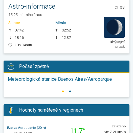
Astro-informace
dnes
15:25 místního času
Slunce
Měsíc
07:42
02:52
18:16
12:37
ubývající
10h 34min.
srpek
Počasí zpětně
Meteorologická stanice Buenos Aires/Aeroparque
Hodnoty naměřené v regiónech
zataženo
Ezeiza Aeropuerto (20m)
11.7°
vítr Z 21 km/h