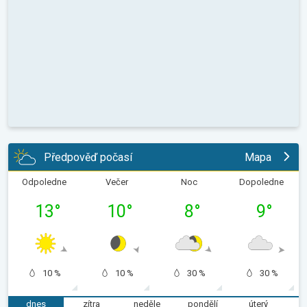
Předpověď počasí
Mapa
Odpoledne
Večer
Noc
Dopoledne
13
°
10
°
8
°
9
°
10 %
10 %
30 %
30 %
dnes
zítra
neděle
pondělí
úterý
s