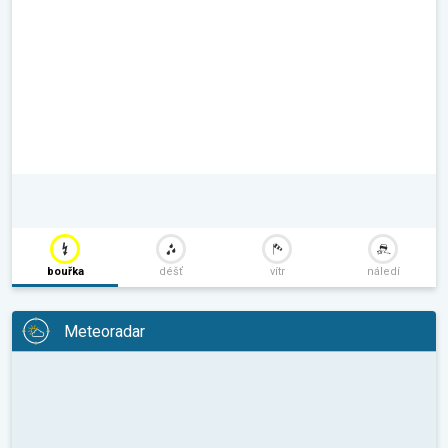
bouřka
déšť
vítr
náledí
Meteoradar