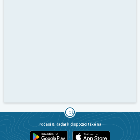
Počasí & Radar k dispozici také na