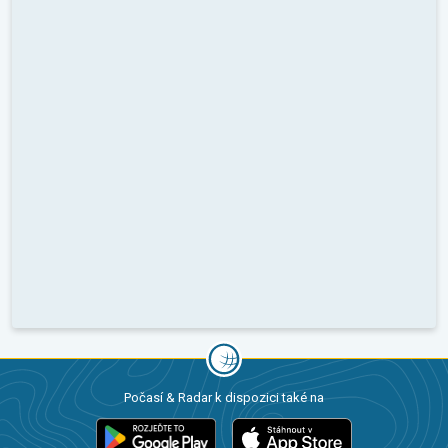
Počasí & Radar k dispozici také na