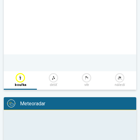
bouřka
déšť
vítr
náledí
Meteoradar