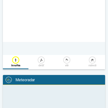
bouřka
déšť
vítr
náledí
Meteoradar