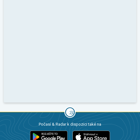
Počasí & Radar k dispozici také na