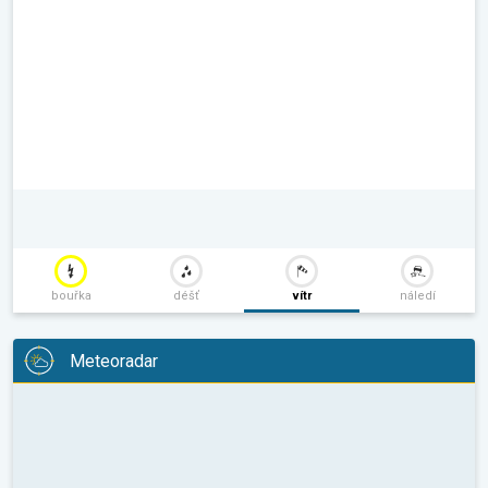
bouřka
déšť
vítr
náledí
Meteoradar