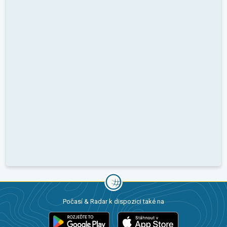
Počasí & Radar k dispozici také na