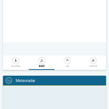
bouřka
déšť
vítr
náledí
Meteoradar