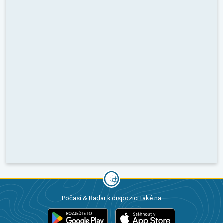
Počasí & Radar k dispozici také na