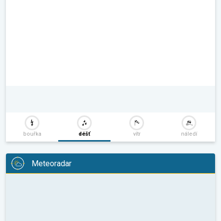
bouřka
déšť
vítr
náledí
Meteoradar