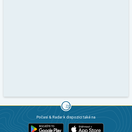
Počasí & Radar k dispozici také na