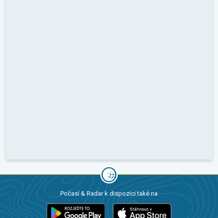
Počasí & Radar k dispozici také na