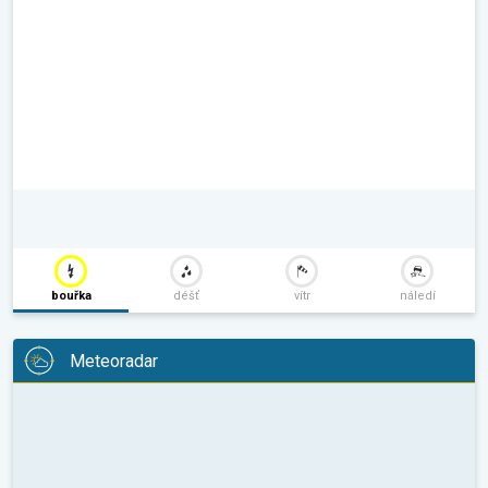
bouřka
déšť
vítr
náledí
Meteoradar