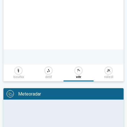
bouřka
déšť
vítr
náledí
Meteoradar