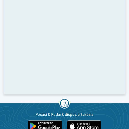
Počasí & Radar k dispozici také na