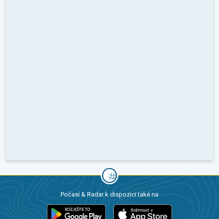
Počasí & Radar k dispozici také na