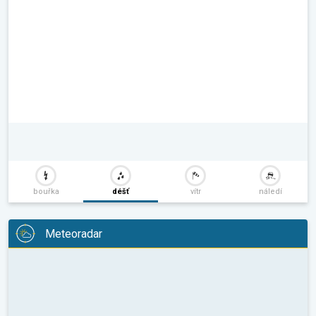
bouřka
déšť
vítr
náledí
Meteoradar