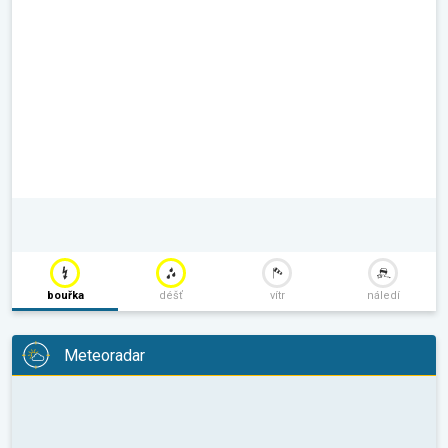
bouřka
déšť
vítr
náledí
Meteoradar