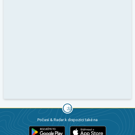
Počasí & Radar k dispozici také na