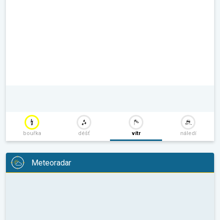
bouřka
déšť
vítr
náledí
Meteoradar