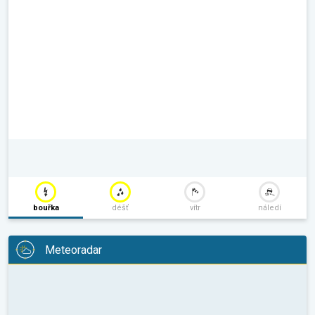
bouřka
déšť
vítr
náledí
Meteoradar