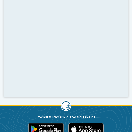
Počasí & Radar k dispozici také na