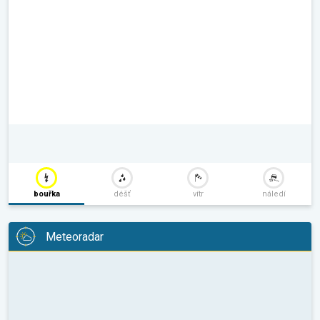
bouřka
déšť
vítr
náledí
Meteoradar