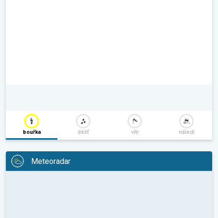
bouřka
déšť
vítr
náledí
Meteoradar