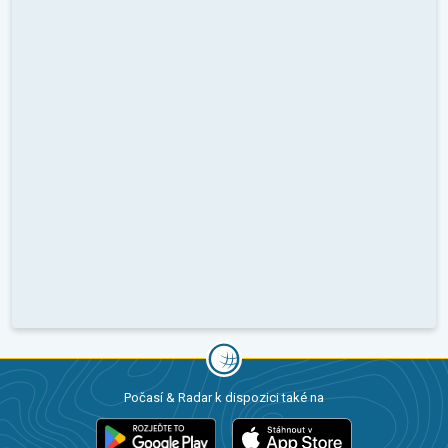
Počasí & Radar k dispozici také na