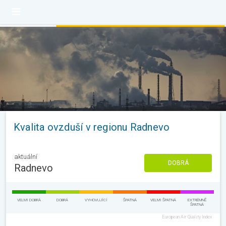
Kvalita ovzduší v regionu Radnevo
aktuální
DOBRÁ
Radnevo
VELMI DOBRÁ
DOBRÁ
VYHOVUJÍCÍ
ŠPATNÁ
VELMI ŠPATNÁ
EXTRÉMNĚ
ŠPATNÁ
European Air Quality Index