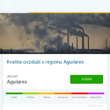
Kvalita ovzduší v regionu Aguilares
aktuální
DOBRÁ
Aguilares
DOBRÁ
STŘEDNÍ
ŠPATNÁ
NEZDRAVÁ
VELMI NEZDRAVÁ
NEBEZPEČNÁ
Air Quality Index