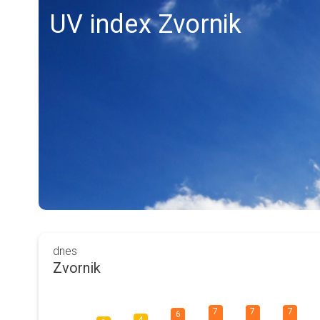
UV index Zvornik
dnes
Zvornik
7
7
7
6