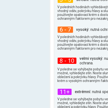
34°
max.
V poledních hodinách vyhledávejte
vhodný oděv, pokrývku hlavy a slu
používejte opalovací krém s dos
ochranným faktorem pro nezakry
6 - 7
vysoký:
nutná ochr
V poledních hodinách vyhledávejte
vhodný oděv, pokrývku hlavy a slu
používejte opalovací krém s dos
ochranným faktorem pro nezakry
velmi vysoký:
nu
8 - 10
ochrana.
V poledne se vyhýbejte pobytu ve
možné, vyhledejte stín. Noste slu
oblečení a pokrývku hlavy. Použív
krém s vysokým ochranným fakt
11+
extrémní:
nutná spe
V poledne se vyhýbejte pobytu ve
možné, vyhledejte stín. Noste slu
oblečení a pokrývku hlavy. Použív