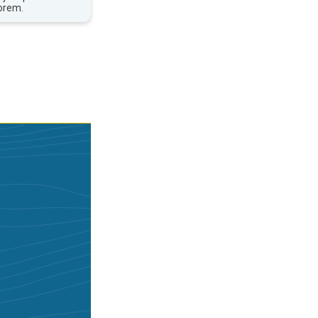
orem.