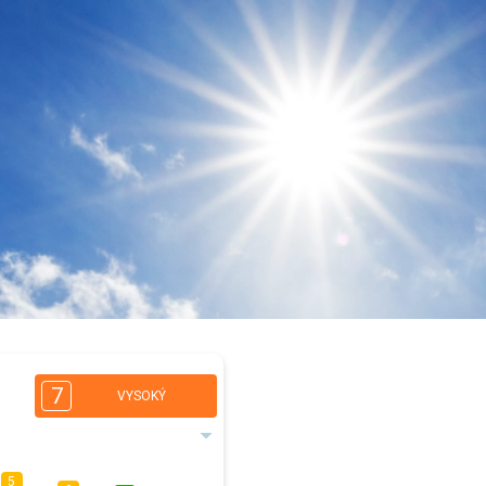
7
VYSOKÝ
5