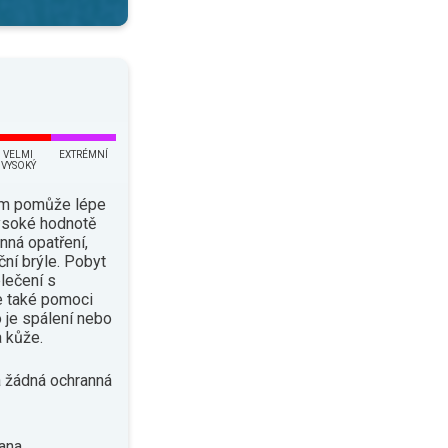
VELMI
EXTRÉMNÍ
VYSOKÝ
ám pomůže lépe
vysoké hodnotě
nná opatření,
ční brýle. Pobyt
lečení s
e také pomoci
o je spálení nebo
 kůže.
 žádná ochranná
ana.