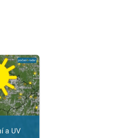
Nástrahy léta. . .
ní a UV