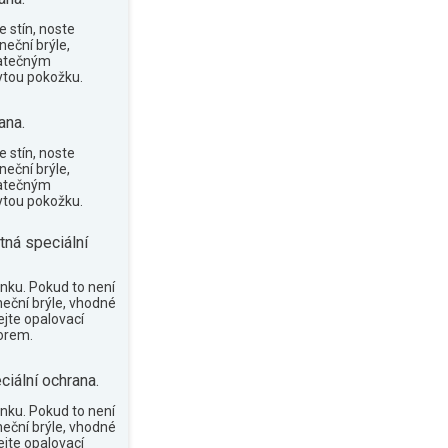
 stín, noste
neční brýle,
tatečným
tou pokožku.
ana.
 stín, noste
neční brýle,
tatečným
tou pokožku.
tná speciální
nku. Pokud to není
neční brýle, vhodné
ejte opalovací
orem.
ciální ochrana.
nku. Pokud to není
neční brýle, vhodné
ejte opalovací