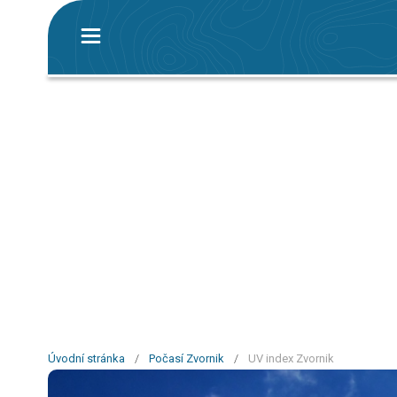
Úvodní stránka
/
Počasí Zvornik
/
UV index Zvornik