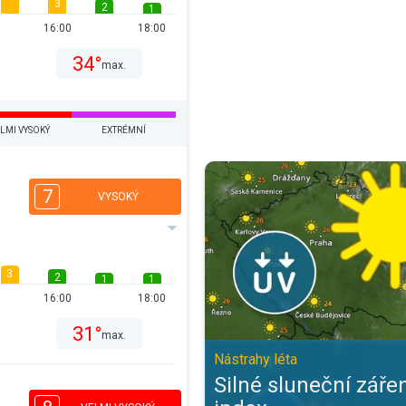
3
2
1
16:00
18:00
34°
max.
LMI VYSOKÝ
EXTRÉMNÍ
Silné sluneční záření a UV index. 
7
VYSOKÝ
3
2
1
1
16:00
18:00
31°
max.
Nástrahy léta
Silné sluneční záře