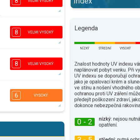
index
8
VELMI VYSOKÝ
5
Legenda
4
2
1
8
VELMI VYSOKÝ
16:00
18:00
33°
NÍZKÝ
STŘEDNÍ
VYSOKÝ
max.
5
3
2
1
8
Znalost hodnoty UV indexu v
VELMI VYSOKÝ
16:00
18:00
naplánovat pobyt venku. Při 
UV indexu se doporučují ochra
35°
jako je opalovací krém a slune
max.
ve stínu a nošení vhodného ob
5
3
ochranou proti UV záření můž
2
1
6
VYSOKÝ
předejít poškození zdraví, jak
16:00
18:00
dokonce nebezpečná rakovina
36°
max.
nízký:
nejsou nutná
5
0 - 2
3
2
1
opatření.
16:00
18:00
3 - 5
střední:
nutná ochr