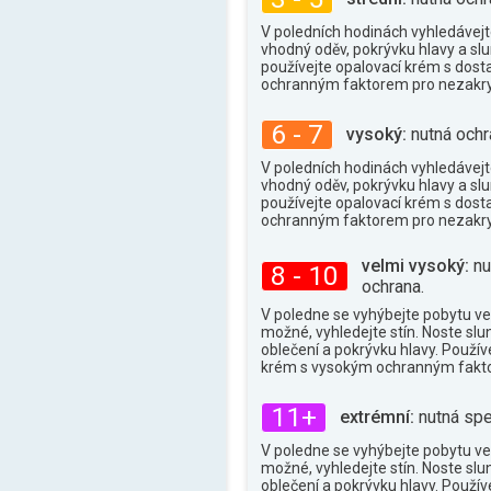
32°
max.
V poledních hodinách vyhledávejte
vhodný oděv, pokrývku hlavy a slu
používejte opalovací krém s dos
ochranným faktorem pro nezakry
6 - 7
vysoký:
nutná ochr
V poledních hodinách vyhledávejte
vhodný oděv, pokrývku hlavy a slu
používejte opalovací krém s dos
ochranným faktorem pro nezakry
velmi vysoký:
nu
8 - 10
ochrana.
V poledne se vyhýbejte pobytu ve
možné, vyhledejte stín. Noste slu
oblečení a pokrývku hlavy. Použív
krém s vysokým ochranným fakt
11+
extrémní:
nutná spe
V poledne se vyhýbejte pobytu ve
možné, vyhledejte stín. Noste slu
oblečení a pokrývku hlavy. Použív