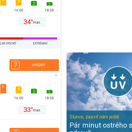
5
4
2
1
16:00
18:00
34°
max.
LMI VYSOKÝ
EXTRÉMNÍ
Pár minut ostrého slunce pro zdra
7
VYSOKÝ
6
4
2
1
16:00
18:00
33°
max.
Slunce, zasviť nám ještě
Pár minut ostrého 