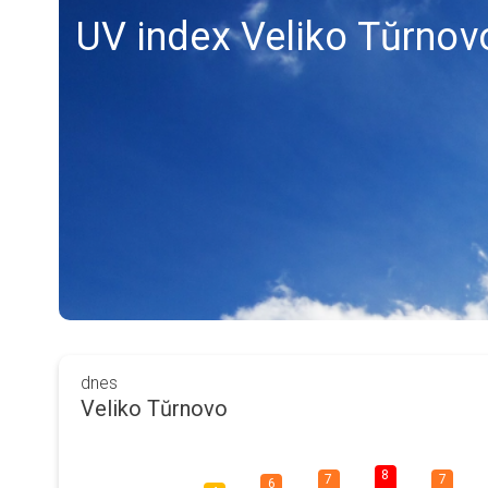
UV index Veliko Tŭrnov
dnes
Veliko Tŭrnovo
8
7
7
6