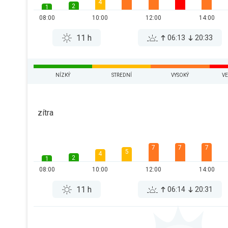
4
2
1
08:00
10:00
12:00
14:00
11 h
06:13
20:33
NÍZKÝ
STŘEDNÍ
VYSOKÝ
VE
zítra
7
7
7
5
4
2
1
08:00
10:00
12:00
14:00
11 h
06:14
20:31