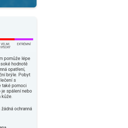
VELMI
EXTRÉMNÍ
VYSOKÝ
ám pomůže lépe
vysoké hodnotě
nná opatření,
ční brýle. Pobyt
lečení s
e také pomoci
o je spálení nebo
 kůže.
 žádná ochranná
ana.