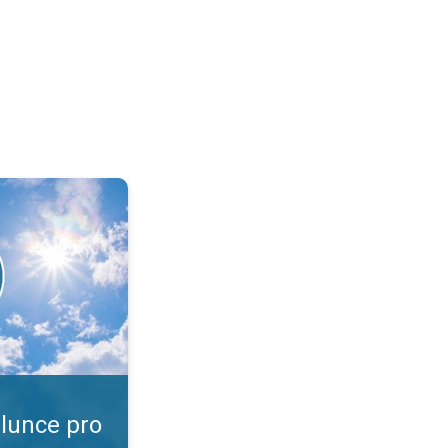
ví!. Slunce, zasviť nám ještě. . .
slunce pro