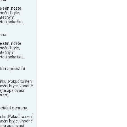
 stín, noste
neční brýle,
tatečným
tou pokožku.
ana.
 stín, noste
neční brýle,
tatečným
tou pokožku.
tná speciální
nku. Pokud to není
neční brýle, vhodné
ejte opalovací
orem.
ciální ochrana.
nku. Pokud to není
neční brýle, vhodné
ejte opalovací