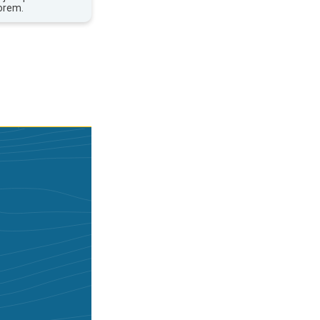
orem.