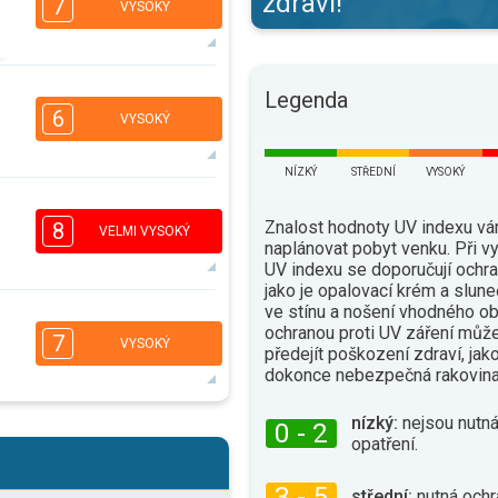
zdraví!
7
VYSOKÝ
5
Legenda
4
2
1
6
VYSOKÝ
16:00
18:00
32°
NÍZKÝ
STŘEDNÍ
VYSOKÝ
max.
6
4
2
1
Znalost hodnoty UV indexu v
8
VELMI VYSOKÝ
16:00
18:00
naplánovat pobyt venku. Při 
UV indexu se doporučují ochra
31°
max.
jako je opalovací krém a slune
ve stínu a nošení vhodného ob
6
4
ochranou proti UV záření můž
2
1
7
VYSOKÝ
předejít poškození zdraví, jak
16:00
18:00
dokonce nebezpečná rakovina
31°
max.
nízký:
nejsou nutná
0 - 2
5
4
opatření.
2
1
16:00
18:00
3 - 5
střední:
nutná ochr