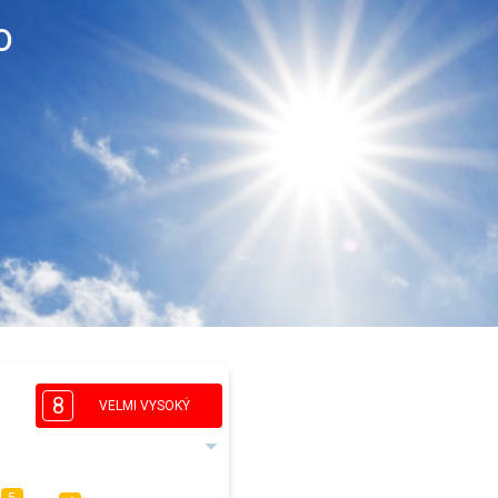
o
8
VELMI VYSOKÝ