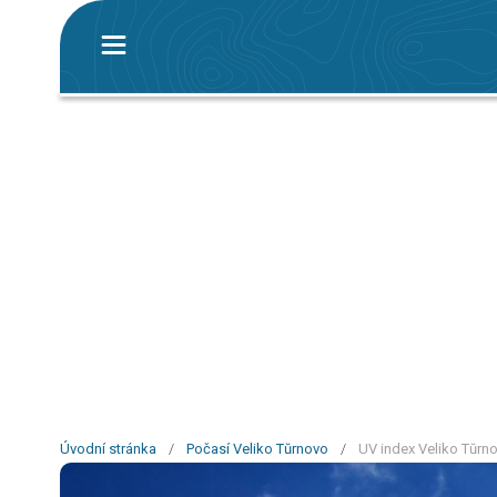
Úvodní stránka
/
Počasí Veliko Tŭrnovo
/
UV index Veliko Tŭrn