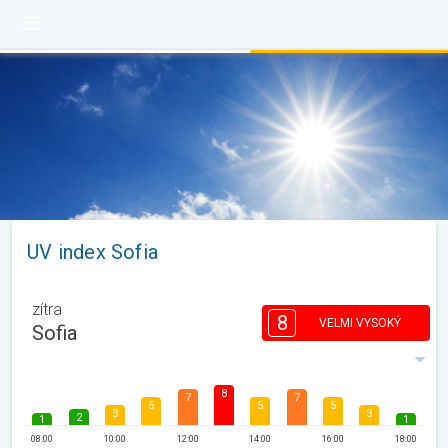
UV index Sofia
zítra
8
VELMI VYSOKÝ
Sofia
8
7
7
5
5
5
3
3
2
1
1
08:00
10:00
12:00
14:00
16:00
18:00