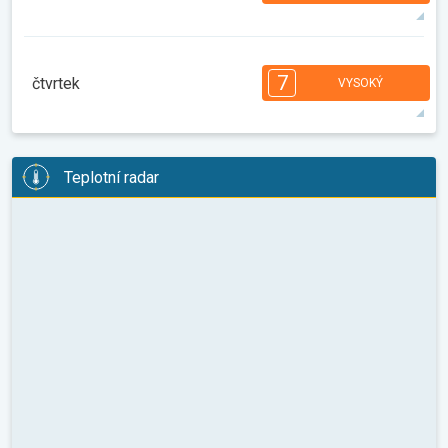
08:00
10:00
12:00
14:00
16:00
18:00
31°
14 h
06:28
20:34
max.
7
7
7
6
6
5
5
3
3
2
2
7
čtvrtek
VYSOKÝ
08:00
10:00
12:00
14:00
16:00
18:00
32°
14 h
06:29
20:32
max.
7
7
7
6
6
5
4
3
3
2
2
Teplotní radar
08:00
10:00
12:00
14:00
16:00
18:00
31°
11 h
06:30
20:31
max.