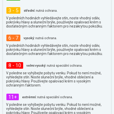
3 - 5
střední:
nutná ochrana.
V poledních hodinách vyhledávejte stín, noste vhodný oděv,
pokrývku hlavy a sluneční brýle, používejte opalovací krém s
dostatečným ochranným faktorem pro nezakrytou pokožku.
6 - 7
vysoký:
nutná ochrana.
V poledních hodinách vyhledávejte stín, noste vhodný oděv,
pokrývku hlavy a sluneční brýle, používejte opalovací krém s
dostatečným ochranným faktorem pro nezakrytou pokožku.
8 - 10
velmi vysoký:
nutná speciální ochrana.
V poledne se vyhýbejte pobytu venku. Pokud to není možné,
vyhledejte stín. Noste sluneční brýle, vhodné oblečení a
pokrývku hlavy. Používejte opalovací krém s vysokým
ochranným faktorem.
11+
extrémní:
nutná speciální ochrana.
V poledne se vyhýbejte pobytu venku. Pokud to není možné,
vyhledejte stín. Noste sluneční brýle, vhodné oblečení a
pokrývku hlavy. Používejte opalovací krém s vysokým