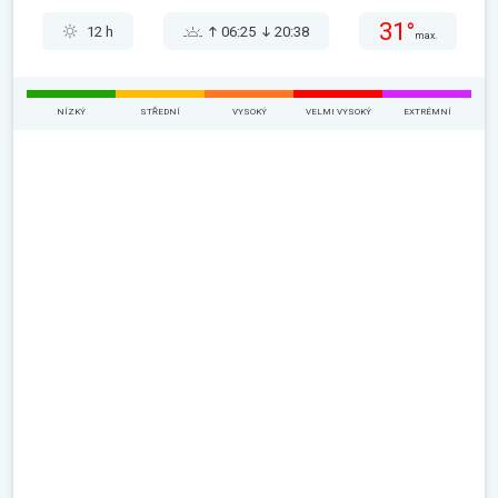
31°
12 h
06:25
20:38
max.
NÍZKÝ
STŘEDNÍ
VYSOKÝ
VELMI VYSOKÝ
EXTRÉMNÍ