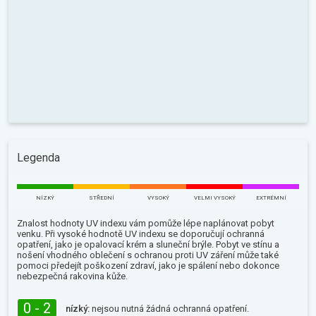
Legenda
NÍZKÝ
STŘEDNÍ
VYSOKÝ
VELMI VYSOKÝ
EXTRÉMNÍ
Znalost hodnoty UV indexu vám pomůže lépe naplánovat pobyt
venku. Při vysoké hodnotě UV indexu se doporučují ochranná
opatření, jako je opalovací krém a sluneční brýle. Pobyt ve stínu a
nošení vhodného oblečení s ochranou proti UV záření může také
pomoci předejít poškození zdraví, jako je spálení nebo dokonce
nebezpečná rakovina kůže.
0 - 2
nízký:
nejsou nutná žádná ochranná opatření.