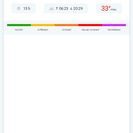
33°
13 h
06:23
20:29
max.
NÍZKÝ
STŘEDNÍ
VYSOKÝ
VELMI VYSOKÝ
EXTRÉMNÍ