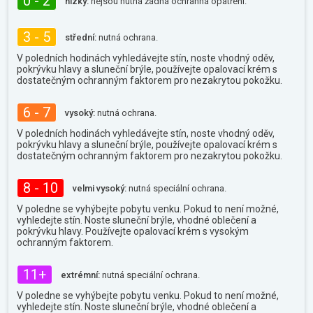
0 - 2
nízký:
nejsou nutná žádná ochranná opatření.
3 - 5
střední:
nutná ochrana.
V poledních hodinách vyhledávejte stín, noste vhodný oděv,
pokrývku hlavy a sluneční brýle, používejte opalovací krém s
dostatečným ochranným faktorem pro nezakrytou pokožku.
6 - 7
vysoký:
nutná ochrana.
V poledních hodinách vyhledávejte stín, noste vhodný oděv,
pokrývku hlavy a sluneční brýle, používejte opalovací krém s
dostatečným ochranným faktorem pro nezakrytou pokožku.
8 - 10
velmi vysoký:
nutná speciální ochrana.
V poledne se vyhýbejte pobytu venku. Pokud to není možné,
vyhledejte stín. Noste sluneční brýle, vhodné oblečení a
pokrývku hlavy. Používejte opalovací krém s vysokým
ochranným faktorem.
11+
extrémní:
nutná speciální ochrana.
V poledne se vyhýbejte pobytu venku. Pokud to není možné,
vyhledejte stín. Noste sluneční brýle, vhodné oblečení a