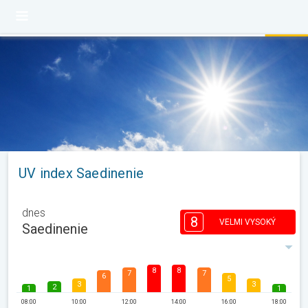
UV index Saedinenie
dnes
8
VELMI VYSOKÝ
Saedinenie
8
8
7
7
6
5
3
3
2
1
1
08:00
10:00
12:00
14:00
16:00
18:00