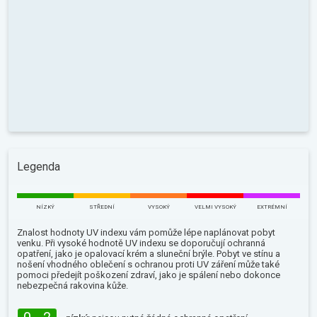
Legenda
NÍZKÝ
STŘEDNÍ
VYSOKÝ
VELMI VYSOKÝ
EXTRÉMNÍ
Znalost hodnoty UV indexu vám pomůže lépe naplánovat pobyt
venku. Při vysoké hodnotě UV indexu se doporučují ochranná
opatření, jako je opalovací krém a sluneční brýle. Pobyt ve stínu a
nošení vhodného oblečení s ochranou proti UV záření může také
pomoci předejít poškození zdraví, jako je spálení nebo dokonce
nebezpečná rakovina kůže.