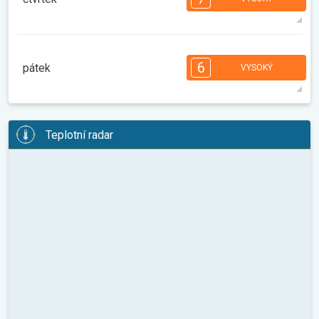
08:00
10:00
12:00
14:00
16:00
18:00
33°
13 h
06:12
20:15
max.
7
7
7
6
5
4
4
2
2
1
1
6
pátek
VYSOKÝ
08:00
10:00
12:00
14:00
16:00
18:00
29°
12 h
06:13
20:14
max.
6
6
6
5
5
4
4
3
2
2
1
Teplotní radar
08:00
10:00
12:00
14:00
16:00
18:00
28°
11 h
06:14
20:12
max.