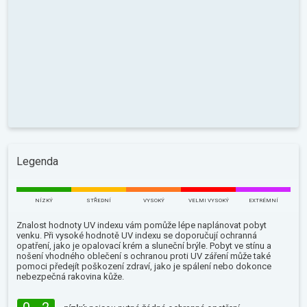
Legenda
NÍZKÝ
STŘEDNÍ
VYSOKÝ
VELMI VYSOKÝ
EXTRÉMNÍ
Znalost hodnoty UV indexu vám pomůže lépe naplánovat pobyt
venku. Při vysoké hodnotě UV indexu se doporučují ochranná
opatření, jako je opalovací krém a sluneční brýle. Pobyt ve stínu a
nošení vhodného oblečení s ochranou proti UV záření může také
pomoci předejít poškození zdraví, jako je spálení nebo dokonce
nebezpečná rakovina kůže.