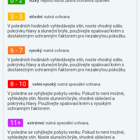
0 - 2
nízký:
nejsou nutná žádná ochranná opatření.
3 - 5
střední:
nutná ochrana.
V poledních hodinách vyhledávejte stín, noste vhodný oděv,
pokrývku hlavy a sluneční brýle, používejte opalovací krém s
dostatečným ochranným faktorem pro nezakrytou pokožku.
6 - 7
vysoký:
nutná ochrana.
V poledních hodinách vyhledávejte stín, noste vhodný oděv,
pokrývku hlavy a sluneční brýle, používejte opalovací krém s
dostatečným ochranným faktorem pro nezakrytou pokožku.
8 - 10
velmi vysoký:
nutná speciální ochrana.
V poledne se vyhýbejte pobytu venku. Pokud to není možné,
vyhledejte stín. Noste sluneční brýle, vhodné oblečení a
pokrývku hlavy. Používejte opalovací krém s vysokým
ochranným faktorem.
11+
extrémní:
nutná speciální ochrana.
V poledne se vyhýbejte pobytu venku. Pokud to není možné,
vyhledejte stín. Noste sluneční brýle, vhodné oblečení a