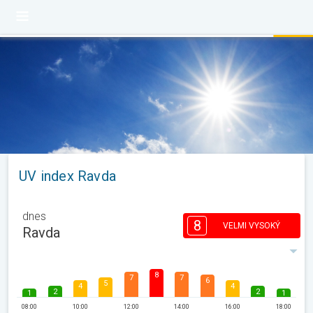
UV index Ravda
dnes
8
VELMI VYSOKÝ
Ravda
8
7
7
6
5
4
4
2
2
1
1
08:00
10:00
12:00
14:00
16:00
18:00