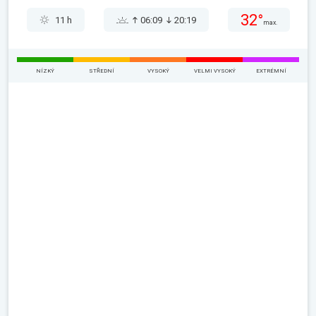
32°
11 h
06:09
20:19
max.
NÍZKÝ
STŘEDNÍ
VYSOKÝ
VELMI VYSOKÝ
EXTRÉMNÍ