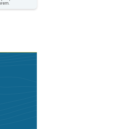
orem.