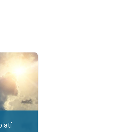
nost. UV záření. . .
latí