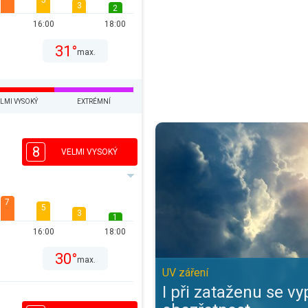
5
3
2
16:00
18:00
31°
max.
LMI VYSOKÝ
EXTRÉMNÍ
I při zataženu se vyplatí obezřet
8
VELMI VYSOKÝ
7
5
3
1
16:00
18:00
30°
max.
UV záření
I při zataženu se vyp