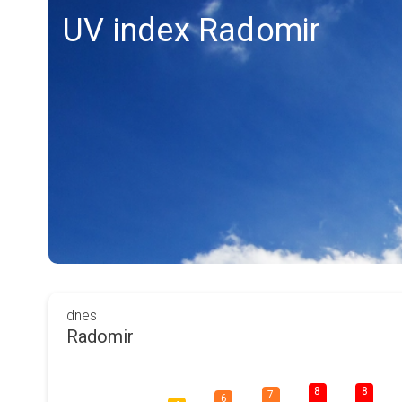
UV index Radomir
dnes
Radomir
8
8
7
6