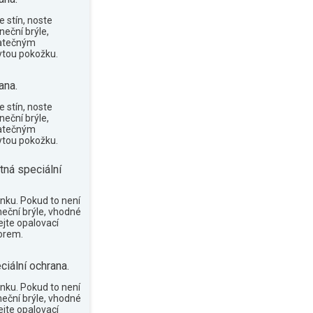
 stín, noste
neční brýle,
tatečným
tou pokožku.
ana.
 stín, noste
neční brýle,
tatečným
tou pokožku.
tná speciální
nku. Pokud to není
neční brýle, vhodné
ejte opalovací
orem.
ciální ochrana.
nku. Pokud to není
neční brýle, vhodné
ejte opalovací