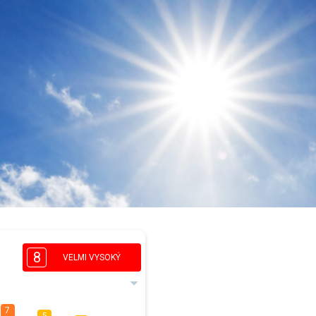
8
VELMI VYSOKÝ
7