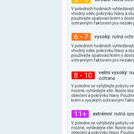
30°
max.
V poledních hodinách vyhledávejte
vhodný oděv, pokrývku hlavy a slu
používejte opalovací krém s dos
ochranným faktorem pro nezakry
6 - 7
vysoký:
nutná ochr
V poledních hodinách vyhledávejte
vhodný oděv, pokrývku hlavy a slu
používejte opalovací krém s dos
ochranným faktorem pro nezakry
velmi vysoký:
nu
8 - 10
ochrana.
V poledne se vyhýbejte pobytu ve
možné, vyhledejte stín. Noste slu
oblečení a pokrývku hlavy. Použív
krém s vysokým ochranným fakt
11+
extrémní:
nutná spe
V poledne se vyhýbejte pobytu ve
možné, vyhledejte stín. Noste slu
oblečení a pokrývku hlavy. Použív