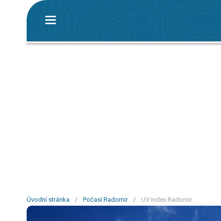
Úvodní stránka
/
Počasí Radomir
/
UV index Radomir