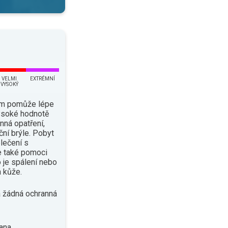
VELMI
EXTRÉMNÍ
VYSOKÝ
ám pomůže lépe
vysoké hodnotě
nná opatření,
ční brýle. Pobyt
lečení s
e také pomoci
o je spálení nebo
 kůže.
 žádná ochranná
ana.