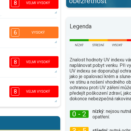
obezřetnost
8
VELMI VYSOKÝ
7
Legenda
5
3
1
6
VYSOKÝ
16:00
18:00
NÍZKÝ
STŘEDNÍ
VYSOKÝ
30°
max.
4
3
2
1
Znalost hodnoty UV indexu v
8
VELMI VYSOKÝ
16:00
18:00
naplánovat pobyt venku. Při 
UV indexu se doporučují ochra
28°
jako je opalovací krém a slune
max.
ve stínu a nošení vhodného ob
7
5
ochranou proti UV záření můž
3
2
8
VELMI VYSOKÝ
předejít poškození zdraví, jak
16:00
18:00
dokonce nebezpečná rakovina
30°
max.
nízký:
nejsou nutná
0 - 2
6
5
opatření.
3
2
16:00
18:00
3 - 5
střední:
nutná ochr