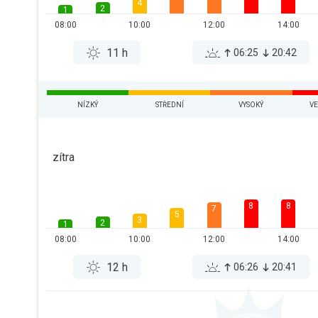
4
2
1
08:00
10:00
12:00
14:00
11 h
06:25
20:42
NÍZKÝ
STŘEDNÍ
VYSOKÝ
VE
zítra
8
8
7
5
3
2
1
08:00
10:00
12:00
14:00
12 h
06:26
20:41