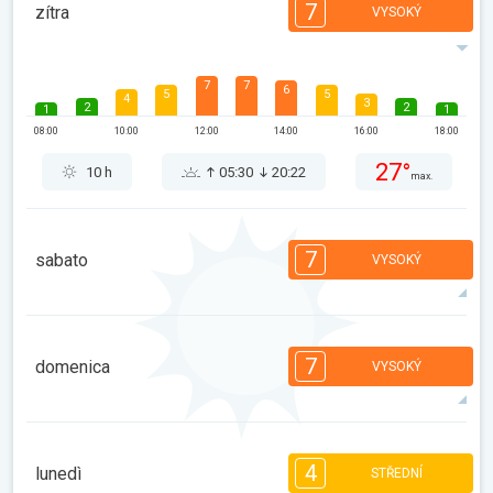
7
zítra
VYSOKÝ
7
7
6
5
5
4
3
2
2
1
1
08:00
10:00
12:00
14:00
16:00
18:00
27°
10 h
05:30
20:22
max.
7
sabato
VYSOKÝ
7
6
6
5
4
4
2
2
2
1
1
7
domenica
VYSOKÝ
08:00
10:00
12:00
14:00
16:00
18:00
27°
13 h
05:32
20:21
max.
7
6
6
5
5
4
3
2
2
1
1
4
lunedì
STŘEDNÍ
08:00
10:00
12:00
14:00
16:00
18:00