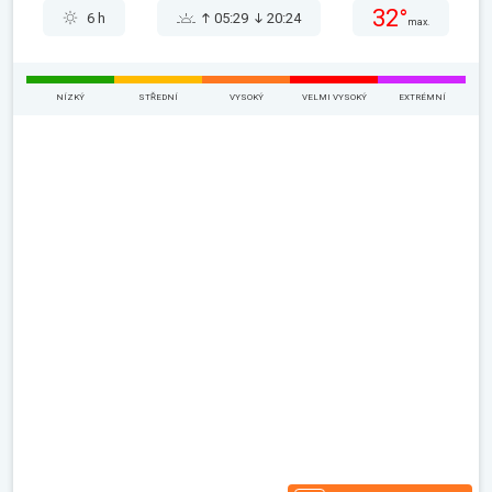
32°
6 h
05:29
20:24
max.
NÍZKÝ
STŘEDNÍ
VYSOKÝ
VELMI VYSOKÝ
EXTRÉMNÍ