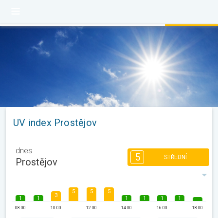
UV index Prostějov
dnes
5
STŘEDNÍ
Prostějov
5
5
5
3
1
1
1
1
1
1
08:00
10:00
12:00
14:00
16:00
18:00