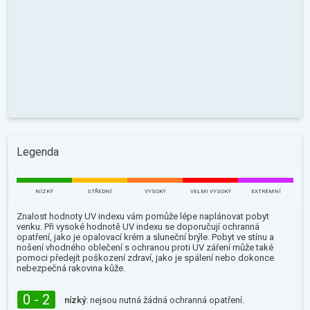
Legenda
NÍZKÝ
STŘEDNÍ
VYSOKÝ
VELMI VYSOKÝ
EXTRÉMNÍ
Znalost hodnoty UV indexu vám pomůže lépe naplánovat pobyt
venku. Při vysoké hodnotě UV indexu se doporučují ochranná
opatření, jako je opalovací krém a sluneční brýle. Pobyt ve stínu a
nošení vhodného oblečení s ochranou proti UV záření může také
pomoci předejít poškození zdraví, jako je spálení nebo dokonce
nebezpečná rakovina kůže.
0 - 2
nízký:
nejsou nutná žádná ochranná opatření.