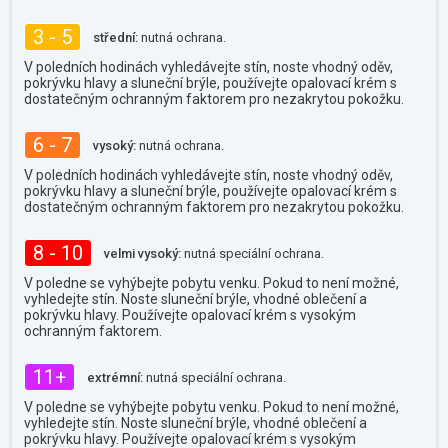
3 - 5
střední:
nutná ochrana.
V poledních hodinách vyhledávejte stín, noste vhodný oděv,
pokrývku hlavy a sluneční brýle, používejte opalovací krém s
dostatečným ochranným faktorem pro nezakrytou pokožku.
6 - 7
vysoký:
nutná ochrana.
V poledních hodinách vyhledávejte stín, noste vhodný oděv,
pokrývku hlavy a sluneční brýle, používejte opalovací krém s
dostatečným ochranným faktorem pro nezakrytou pokožku.
8 - 10
velmi vysoký:
nutná speciální ochrana.
V poledne se vyhýbejte pobytu venku. Pokud to není možné,
vyhledejte stín. Noste sluneční brýle, vhodné oblečení a
pokrývku hlavy. Používejte opalovací krém s vysokým
ochranným faktorem.
11+
extrémní:
nutná speciální ochrana.
V poledne se vyhýbejte pobytu venku. Pokud to není možné,
vyhledejte stín. Noste sluneční brýle, vhodné oblečení a
pokrývku hlavy. Používejte opalovací krém s vysokým